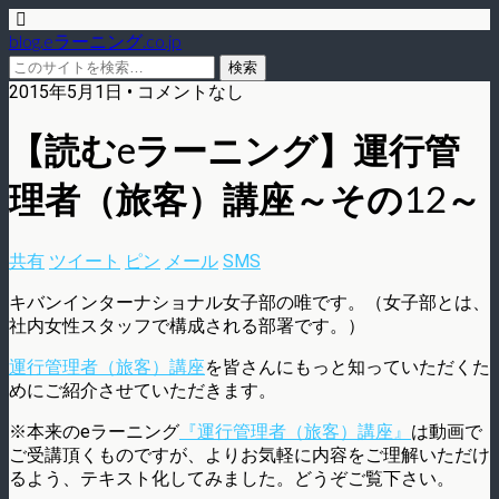
blog.eラーニング.co.jp
2015年5月1日 • コメントなし
【読むeラーニング】運行管
理者（旅客）講座～その12～
共有
ツイート
ピン
メール
SMS
キバンインターナショナル女子部の唯です。（女子部とは、
社内女性スタッフで構成される部署です。）
運行管理者（旅客）講座
を皆さんにもっと知っていただくた
めにご紹介させていただきます。
※本来のeラーニング
『運行管理者（旅客）講座』
は動画で
ご受講頂くものですが、よりお気軽に内容をご理解いただけ
るよう、テキスト化してみました。どうぞご覧下さい。