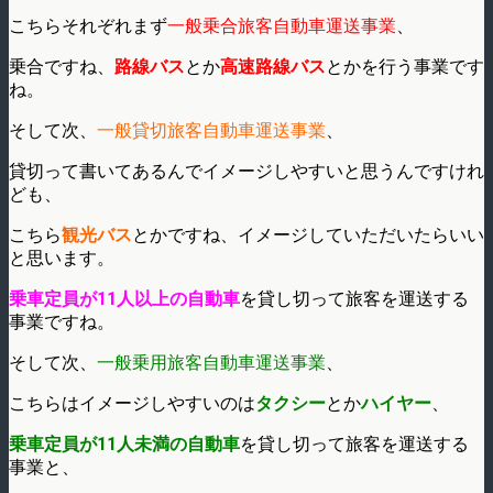
こちらそれぞれまず
一般乗合旅客自動車運送事業
、
乗合ですね、
路線バス
とか
高速路線バス
とかを行う事業です
ね。
そして次、
一般貸切旅客自動車運送事業
、
貸切って書いてあるんでイメージしやすいと思うんですけれ
ども、
こちら
観光バス
とかですね、イメージしていただいたらいい
と思います。
乗車定員が11人以上の自動車
を貸し切って旅客を運送する
事業ですね。
そして次、
一般乗用旅客自動車運送事業
、
こちらはイメージしやすいのは
タクシー
とか
ハイヤー
、
乗車定員が11人未満の自動車
を貸し切って旅客を運送する
事業と、