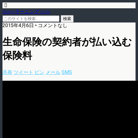
blog.eラーニング.co.jp
2015年4月6日 • コメントなし
生命保険の契約者が払い込む
保険料
共有
ツイート
ピン
メール
SMS