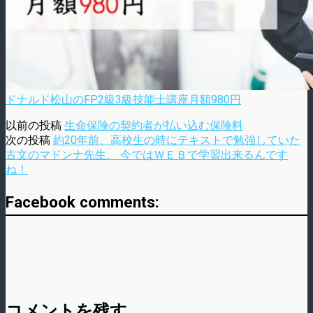
ドナルド松山のFP2級3級技能士講座月額980円
以前の投稿
生命保険の契約者が払い込む保険料
次の投稿
約20年前、高校生の時にテキストで勉強していた
古文のマドンナ先生、 今ではＷＥＢで学習出来るんです
ね！
Facebook comments:
コメントを残す