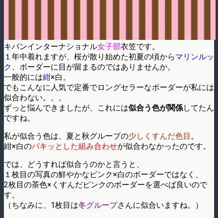
キバンインターナショナル
女子部
衣笠です。
１年中着れますが、桜が散り始めた初夏の頃から
マリンルッ
ク
、ボーダーに目が留まるのではありませんか。
一般的には
紺
×白。
でもこんなに人気で定番でロングセラーなボーダーが私には
似合わない。。。
ずっと悩んできましたが、これには
似合う色が関係
してたん
ですね。
私が似合う色は、夏と秋グループの
少しくすんだ色目
。
紺×白の
パキッとした組み合わせ
が似合わなかったのです。
では、どうすれば似合うのかと言うと、
１枚目の写真の鮮やかなピンク×白のボーダーではなく、
2枚目の茶色×くすんだピンクのボーダーを選べば良いので
す。
（ちなみに、1枚目は
冬グループ
さんに似合いますね。）