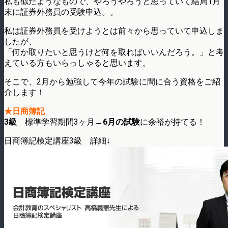
私も似たようなもので、やろうやろうと思っていて結局1月
末に証券外務員の受験申込。。
私は証券外務員を受けようとは前々から思っていて申込しま
したが、
「何か取りたいと思うけど何を取ればいいんだろう。」と考
えている方もいらっしゃると思います。
そこで、2月から勉強して今年の試験に間に合う資格をご紹
介します！
★日商簿記
3級
標準学習期間3ヶ月→
6月の試験
に余裕が持てる！
日商簿記検定講座3級 詳細↓