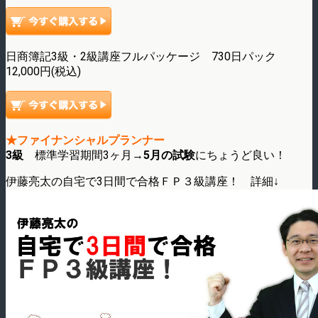
日商簿記3級・2級講座フルパッケージ 730日パック
12,000円(税込)
★ファイナンシャルプランナー
3級
標準学習期間3ヶ月→
5月の試験
にちょうど良い！
伊藤亮太の自宅で3日間で合格ＦＰ３級講座！ 詳細↓