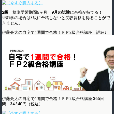
2級
標準学習期間6ヶ月→
9月の試験
に余裕が持てる！
※独学の場合は3級に合格しないと受験資格を得ることがで
きません。
伊藤亮太の自宅で1週間で合格！ＦＰ2級合格講座 詳細↓
伊藤亮太の自宅で1週間で合格！ＦＰ2級合格講座 365日
間 34,340円（税込）