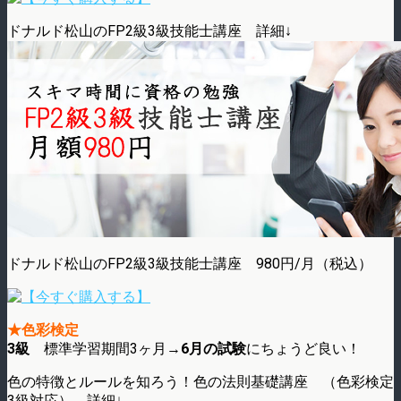
ドナルド松山のFP2級3級技能士講座 詳細↓
ドナルド松山のFP2級3級技能士講座 980円/月（税込）
★色彩検定
3級
標準学習期間3ヶ月→
6月の試験
にちょうど良い！
色の特徴とルールを知ろう！色の法則基礎講座 （色彩検定
3級対応） 詳細↓