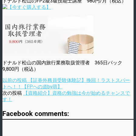
ドナルド松山のFP2級3級技能士講座 980円/月（税込）
ドナルド松山の国内旅行業務取扱管理者 365日パック
9,800円（税込）
以前の投稿
【証券外務員受験体験記】挽回！ラストスパー
トへ！！【FPへの道by萌】
次の投稿
【資格紹介】資格の勉強は今が始めるチャンスで
す！
Facebook comments: