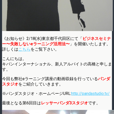
《お知らせ》2/18(水)東京都千代田区にて「
ビジネスセミナ
ー〜失敗しないeラーニング活用法〜
」を開催いたします。
詳しくは
こちら
をご覧下さい。
こんにちは。
キバンインターナショナル、新人アルバイトの高橋と申しま
す。
今回も弊社eラーニング講座の動画収録を行っている
パンダ
スタジオ
をご紹介していきます。
※パンダスタジオ・ホームページURL:
http://pandastudio.tv/
最後となる第6回目は
レッサーパンダ3スタジオ
です。