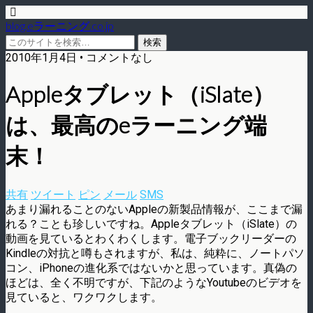
blog.eラーニング.co.jp
2010年1月4日 • コメントなし
Appleタブレット（iSlate）
は、最高のeラーニング端
末！
共有
ツイート
ピン
メール
SMS
あまり漏れることのないAppleの新製品情報が、ここまで漏
れる？ことも珍しいですね。Appleタブレット（iSlate）の
動画を見ているとわくわくします。電子ブックリーダーの
Kindleの対抗と噂もされますが、私は、純粋に、ノートパソ
コン、iPhoneの進化系ではないかと思っています。真偽の
ほどは、全く不明ですが、下記のようなYoutubeのビデオを
見ていると、ワクワクします。