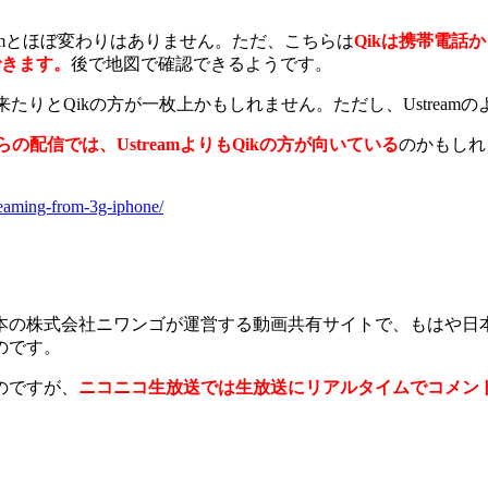
eamとほぼ変わりはありません。ただ、こちらは
Qikは携帯電話
できます。
後で地図で確認できるようです。
出来たりとQikの方が一枚上かもしれません。ただし、Ustreamの
の配信では、UstreamよりもQikの方が向いている
のかもしれ
reaming-from-3g-iphone/
本の株式会社ニワンゴが運営する動画共有サイトで、もはや日
のです。
のですが、
ニコニコ生放送では生放送にリアルタイムでコメン