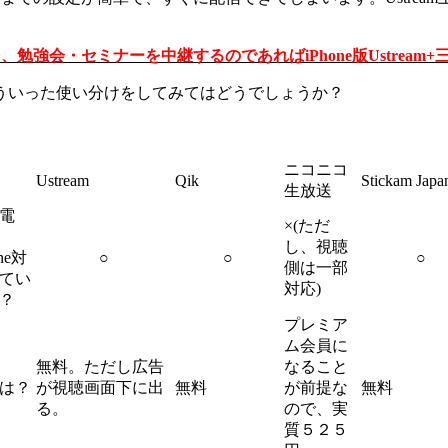
勉強会・セミナーを中継するのであればiPhone版Ustrea
ういった使い分けをしてみてはどうでしょうか？
ニコニコ
Ustream
Qik
Stickam Japa
生放送
電
×(ただ
し、視聴
one対
○
○
○
側は一部
てい
対応)
？
プレミア
ム会員に
無料。ただし広告
なること
は？
が視聴画面下に出
無料
が前提な
無料
る。
ので、実
質５２５