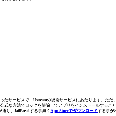
まったサービスで、Ustreamの後発サービスにあたります。ただ
honeを非公式な方法でロックを解除してアプリをインストールするこ
JailBreakする事無く
App Storeでダウンロード
する事が出