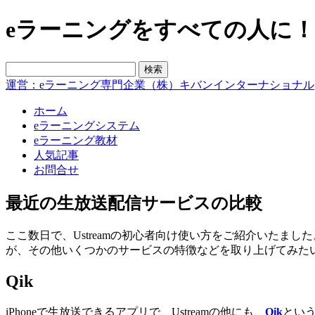
eラーニングをすべての人に！blo
運営：eラーニング専門企業（株）キバンインターナショナル
ホーム
eラーニングシステム
eラーニング教材
人気記事
お問合せ
最近の生放送配信サービスの比較
ここ数日で、Ustreamの初心者向け使い方をご紹介いたま
が、その他いくつかのサービスの特徴などを取り上げてみた
Qik
iPhoneで生放送できるアプリで、Ustreamの他にも、
Qik
とい