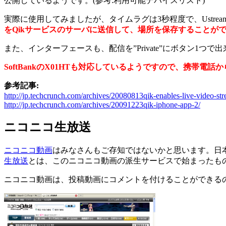
公開しているようです。(参考:利用可能デバイスリスト)
実際に使用してみましたが、タイムラグは3秒程度で、Ustr
をQikサービスのサーバに送信して、場所を保存することが
また、インターフェースも、配信を”Private”にボタン1つで
SoftBankのX01HTも対応しているようですので、
携帯電話から
参考記事:
http://jp.techcrunch.com/archives/20080813qik-enables-live-video-st
http://jp.techcrunch.com/archives/20091223qik-iphone-app-2/
ニコニコ生放送
ニコニコ動画
はみなさんもご存知ではないかと思います。日
生放送
とは、このニコニコ動画の派生サービスで始まったも
ニコニコ動画は、投稿動画にコメントを付けることができる