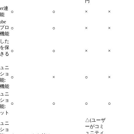
円
ter連
○
○
×
×
能
ube
プロ
○
○
×
×
機能
した
を保
○
○
×
×
きる
ュニ
ショ
○
×
○
×
能:
機能
ュニ
ショ
○
○
○
○
能:
ット
△(ユーザ
ュニ
ーがコミ
ショ
ュニティ