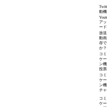
Twit
動機
Yout
アッ
ード
放送
動画
存で
か？
コミ
ケー
ン機
投票
コミ
ケー
ン機
チャ
コミ
ケー