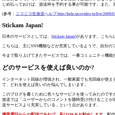
じめ払っておけば、放送枠を予約する事が可能です。また、先
(参考：
ニコニコ生放送ヘルプ:http://help.nicovideo.jp/live/2009/03/
Stickam Japan!
日本のサービスとしては、
Stickam Japan!
があります。こちらは
こちらは、主にSNS機能などが充実しているようで、自分
今まで取り上げてきたサービスでは、一番コミュニティ機能
どのサービスを使えば良いのか?
インターネット回線が増強され、一般家庭でも光回線が使え
て、どれを使えば良いのか悩んでしまいます。
このブログを書くために色々なサービスを使ってみたのです
放送では「ユーザーからのコメントを随時受け付けることが出来
送サービスより充実している」という点があります。
携帯電話からの配信であれば、私はQikをお勧めします。
配信