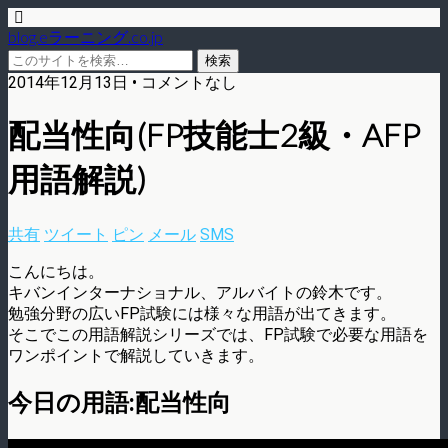
blog.eラーニング.co.jp
2014年12月13日 • コメントなし
配当性向(FP技能士2級・AFP
用語解説)
共有
ツイート
ピン
メール
SMS
こんにちは。
キバンインターナショナル、アルバイトの鈴木です。
勉強分野の広いFP試験には様々な用語が出てきます。
そこでこの用語解説シリーズでは、FP試験で必要な用語を
ワンポイントで解説していきます。
今日の用語:配当性向