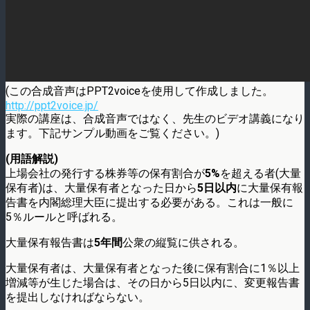
(この合成音声はPPT2voiceを使用して作成しました。
http://ppt2voice.jp/
実際の講座は、合成音声ではなく、先生のビデオ講義になり
ます。下記サンプル動画をご覧ください。)
(用語解説)
上場会社の発行する株券等の保有割合が
5%
を超える者(大量
保有者)は、大量保有者となった日から
5日以内
に大量保有報
告書を内閣総理大臣に提出する必要がある。これは一般に
5％ルールと呼ばれる。
大量保有報告書は
5年間
公衆の縦覧に供される。
大量保有者は、大量保有者となった後に保有割合に1％以上
増減等が生じた場合は、その日から5日以内に、変更報告書
を提出しなければならない。