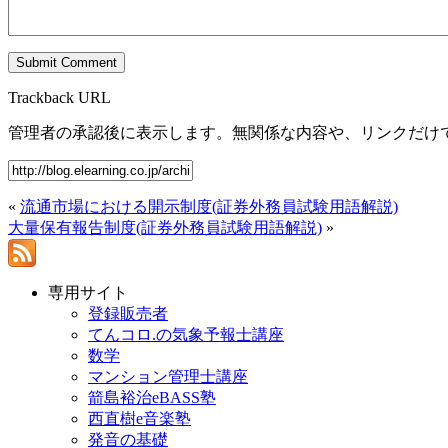
Trackback URL
管理者の承認後に表示します。無関係な内容や、リンクだけ
«
流通市場における開示制度(証券外務員試験用語解説)
大量保有報告制度(証券外務員試験用語解説)
»
専用サイト
登録販売者
てんコロ.の気象予報士講座
数学
マンション管理士講座
箭島裕治eBASS塾
西直樹e音楽塾
発音の基礎