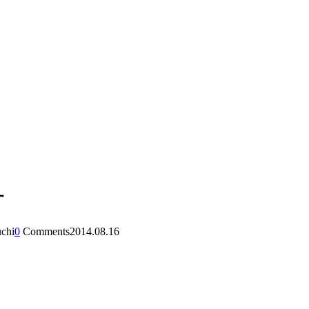
す
uchi
0
Comments
2014.08.16