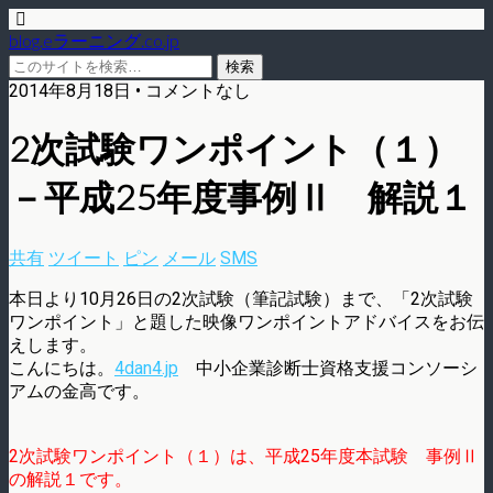
blog.eラーニング.co.jp
2014年8月18日 • コメントなし
2次試験ワンポイント（１）
－平成25年度事例Ⅱ 解説１
共有
ツイート
ピン
メール
SMS
本日より10月26日の2次試験（筆記試験）まで、「2次試験
ワンポイント」と題した映像ワンポイントアドバイスをお伝
えします。
こんにちは。
4dan4.jp
中小企業診断士資格支援コンソーシ
アムの金高です。
2次試験ワンポイント（１）は、平成25年度本試験 事例Ⅱ
の解説１です。