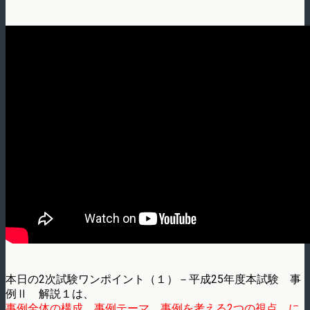
本日の2次試験ワンポイント（１）－平成25年度本試験 事
例Ⅱ 解説１は、
事例全体の構成、事例テーマ、事例を考える2つの視点、に