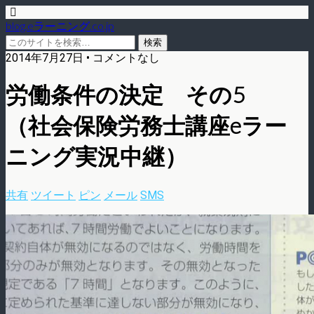
blog.eラーニング.co.jp
2014年7月27日 • コメントなし
労働条件の決定 その5
（社会保険労務士講座eラー
ニング実況中継）
共有
ツイート
ピン
メール
SMS