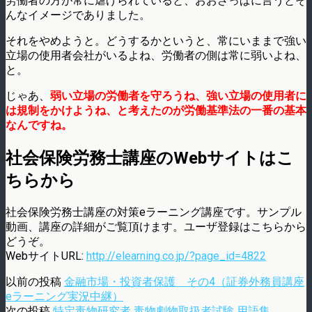
労働者の方が常に虐げられていると、おおざっぱに言うとそ
んなイメージでありました。
それをやめようと。どうするかというと、常にいままで強い
立場の使用者会社がいるよね、労働者の側は常に弱いよね、
と。
じゃあ、
弱い立場の労働者を守ろうね、強い立場の使用者に
は規制をかけようね、と考えたのが労働基準法の一番の基本
なんですね。
社会保険労務士講座のWebサイトはこ
ちらから
社会保険労務士講座の対策eラーニング講座です。サンプル
動画、講座の詳細がご覧頂けます。ユーザ登録はこちらから
どうぞ。
WebサイトURL:
http://elearning.co.jp/?page_id=4822
以前の投稿
金融市場・投資者保護 その4（証券外務員講座
eラーニング実況中継）
次の投稿
特定毒物研究者 毒物劇物取扱者試験 用語集