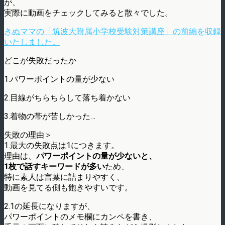
が、
実際に動画をチェックしてみると散々でした。
きぬママの「筑波大附属小学校受験対策講座」の前編を収録
いたしました。
どこが失敗だったか
1.パワーポイントの量が少ない
2.目線がちらちらして落ち着かない
3.着物の帯が苦しかった…
失敗の理由＞
1.最大の失敗点は1につきます。
理由は、
パワーポイントの量が少ないと、
1枚で話すキーワードが多い
ため、
特に素人は言葉に詰まりやすく、
動画を見てる側も飽きやすいです。
2.1の延長になりますが、
パワーポイントのメモ欄にカンペを書き、