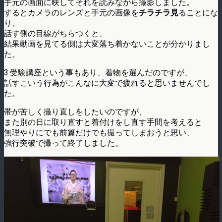
手元の画面に映してそれを読みながら撮影しました。
するとカメラのレンズと手元の画像を
チラチラ見
ることにな
り、
話す側の目線がちらつくと、
結果動画を見てる側は大変落ち着かないことが分かりまし
た。
3.受験講座という事もあり、着物を選んだのですが、
話すこいう行為がこんなに大変で疲れると思いませんでし
た。
帯が苦しく撮り直しをしたいのですが、
また別の日に取り直すと着付けをし直す手間を考えると
無理やりにでも前篇だけでも撮ってしまおうと思い、
強行突破で撮って終了しました。