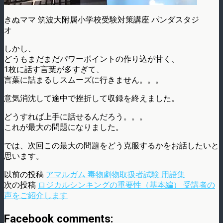
きぬママ 筑波大附属小学校受験対策講座 パンダスタジ
オ
しかし、
どうもまだまだパワーポイントの作り込が甘く、
1枚に話す言葉が多すぎて、
言葉に詰まるしスムーズに行きません。。。
意気消沈して途中で挫折して収録を終えました。
どうすれば上手に話せるんだろう。。。
これが最大の問題になりました。
では、次回この最大の問題をどう克服するかをお話したいと
思います。
以前の投稿
アマルガム 毒物劇物取扱者試験 用語集
次の投稿
ロジカルシンキングの重要性（基本編） 受講者の
声をご紹介します
Facebook comments: