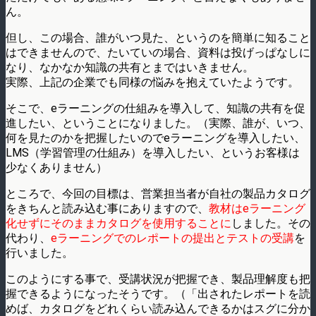
ん。
但し、この場合、誰がいつ見た、というのを簡単に知ること
はできませんので、たいていの場合、資料は投げっぱなしに
なり、なかなか知識の共有とまではいきません。
実際、上記の企業でも同様の悩みを抱えていたようです。
そこで、eラーニングの仕組みを導入して、知識の共有を促
進したい、ということになりました。（実際、誰が、いつ、
何を見たのかを把握したいのでeラーニングを導入したい、
LMS（学習管理の仕組み）を導入したい、というお客様は
少なくありません）
ところで、今回の目標は、営業担当者が自社の製品カタログ
をきちんと読み込む事にありますので、
教材はeラーニング
化せずにそのままカタログを使用することに
しました。その
代わり、
eラーニングでのレポートの提出とテストの受講
を
行いました。
このようにする事で、受講状況が把握でき、製品理解度も把
握できるようになったそうです。（「出されたレポートを読
めば、カタログをどれくらい読み込んできるかはスグに分か