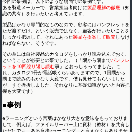
今回の事例は、以下のような場面での事例です。
ある製造メーカーで、営業担当者向けに
製品理解の徹底
（知
識の共有）を行いたいと考えています。
製品はかなり専門的なものなので、顧客にはパンフレットを
ただ渡すだけ、という販売ではなく、顧客が行いたいことを
しっかり把握して、それにあった
製品を提案して販売
しなけ
ればならない、そうです。
その為には自社製品のカタログをしっかり読み込んでおく、
ということが必要との事でした。（「隅から隅まで
パンフレ
ットを10回繰り返し読む
事」とおっしゃってました。こ
れ、カタログ1冊が電話帳くらいありますので、1回隅から
隅まで読みのもかなり大変です。僕も見せてもらいました
が、すぐ挫折しました。それなりに基礎知識がないと内容把
握も大変です）
■事例
eラーニングという言葉はかなり大きな意味をもっておりま
して、例えば、ファイルサーバー上に資料（教材）を共有し
ただけでも、ある意味eラーニング、と言えなくもありませ