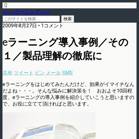
blog.eラーニング.co.jp
2009年8月27日 • 1コメント
eラーニング導入事例／その
１／製品理解の徹底に
共有
ツイート
ピン
メール
SMS
eラーニングをはじめてみたんだけど、効果がイマイチなん
だよね・・・。そんな悩みに解決策を！ おおよそ10回程
度、eラーニングの導入事例を紹介していこうと思いますの
で、お役に立てて頂ければと思います。