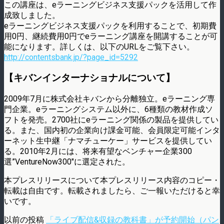
この講座は、eラーニングビジネス支援パックを活用して作
成致しました。
eラーニングビジネス支援パックを利用することで、初期費
用0円、継続費用0円でeラーニング講座を開講することが可
能になります。詳しくは、以下のURLをご覧下さい。
http://contentsbank.jp/?page_id=5292
【キバンインターナショナルについて】
2009年7月に株式会社キバンから分離独立。eラーニング専
門企業。eラーニングシステム以外に、6種類の教材作成ソ
フトを発売。2700社にeラーニング関係の製品を提供してい
る。また、国内初の企業向け課金可能、会員限定可能インタ
ーネット生中継「ナマチューケー」サービスを提供してい
る。2010年2月には、将来有望なベンチャー企業300
選”VentureNow300″に選定された。
本プレスリリースについて本プレスリリース内容のコピー・
転載は自由です。転載されましたら、ご一報いただけると幸
いです。
以前の投稿
「ライブ配信&収録の教科書」が予約開始（パン