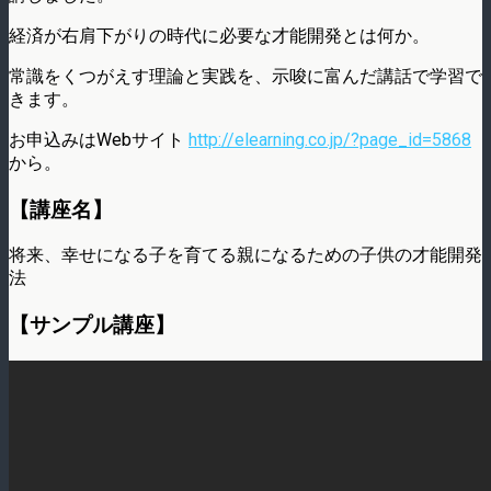
経済が右肩下がりの時代に必要な才能開発とは何か。
常識をくつがえす理論と実践を、示唆に富んだ講話で学習で
きます。
お申込みはWebサイト
http://elearning.co.jp/?page_id=5868
から。
【講座名】
将来、幸せになる子を育てる親になるための子供の才能開発
法
【サンプル講座】