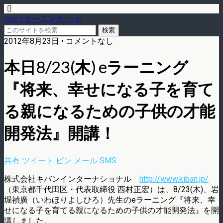
blog.eラーニング.co.jp
2012年8月23日 • コメントなし
本日8/23(木) eラーニング
『将来、幸せになる子を育て
る親になるための子供の才能
開発法』開講！
共有
ツイート
ピン
メール
SMS
株式会社キバンインターナショナル
http://www.kiban.jp/
（東京都千代田区・代表取締役 西村正宏）は、8/23(木)、岩
堀禎廣（いわほりよしひろ）先生のeラーニング『将来、幸
せになる子を育てる親になるための子供の才能開発法』を開
講しました。