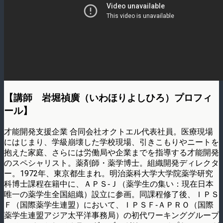
【講師 岩堀禎廣（いわほりよしひろ）プロフィ
ール】
才能開発支援企業 合同会社オクトエル代表社員。医療現場
にはじまり、学級崩壊した学校現場、引きこもりやニートを
抱えた家庭、さらには労働局や企業までを指導する才能開発
のスペシャリスト。薬剤師・薬学博士。組織開発ディレクタ
ー。1972年、東京都生まれ。明治薬科大学大学院薬学研究
科博士課程在籍中に、ＡＰＳ‐Ｊ（薬学生の集い：現在日本
唯一の薬学生全国組織）設立に参画。同課程修了後、ＩＰＳ
Ｆ（国際薬学生連盟）において、ＩＰＳＦ‐ＡＰＲＯ（国際
薬学生連盟アジア太平洋事務局）の初代ワーキンググループ