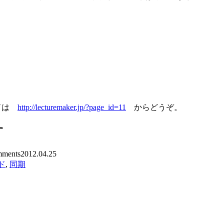
ードは
http://lecturemaker.jp/?page_id=11
からどうぞ。
す
ments
2012.04.25
ド
,
同期