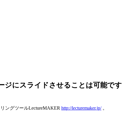
次ページにスライドさせることは可能です
ツールLectureMAKER
http://lecturemaker.jp/
。