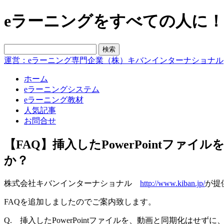
eラーニングをすべての人に！blo
運営：eラーニング専門企業（株）キバンインターナショナル
ホーム
eラーニングシステム
eラーニング教材
人気記事
お問合せ
【FAQ】挿入したPowerPoint
か？
株式会社キバンインターナショナル
http://www.kiban.jp/
が提
FAQを追加しましたのでご案内致します。
Q. 挿入したPowerPointファイルを、動画と同期化は