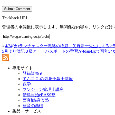
Trackback URL
管理者の承認後に表示します。無関係な内容や、リンクだけ
«
4/24(火)ランチェスター戦略の権威、矢野新一先生による 
5月より簿記３級とＩＴパスポートの学習が4dan4.jpで可能
専用サイト
登録販売者
てんコロ.の気象予報士講座
数学
マンション管理士講座
箭島裕治eBASS塾
西直樹e音楽塾
発音の基礎
製品・サービス