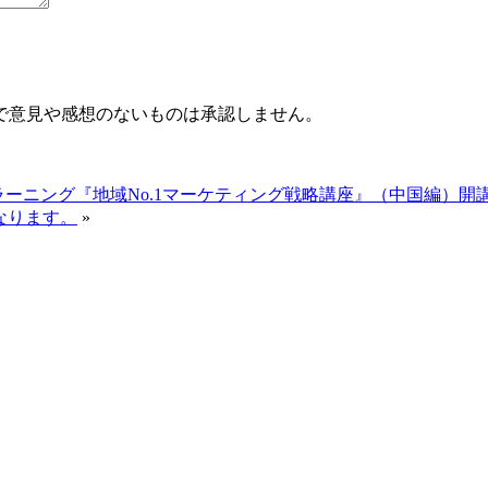
で意見や感想のないものは承認しません。
eラーニング『地域No.1マーケティング戦略講座』（中国編）開
となります。
»