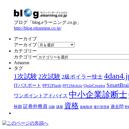
ブログ「blog.eラーニング.co.jp」
http://blog.elearning.co.jp/
アーカイブ
アーカイブ
カテゴリー
カテゴリー
Amazon
タグ
4dan4.j
1次試験
2次試験
2級ボイラー技士
SmartBra
ITパスポート
PPT2Flash
QuizCreator
PPT2Mobile
中小企業診断士
ワンポイントアドバイス
資格
証券外務員
過去問
秋期
講座
試験
資格取得
運行管理者
野