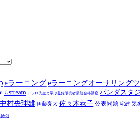
p
eラーニング
eラーニングオーサリング
Ustream
パンダスタ
in
アフロ先生と学ぶ登録販売者最短合格講座
中村央理雄
佐々木恭子
公表問題
伊藤亮太
気
宅建
村孝則