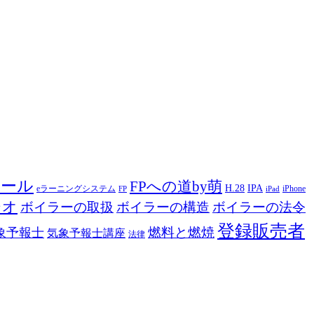
ツール
FPへの道by萌
H.28
IPA
eラーニングシステム
iPhone
FP
iPad
ジオ
ボイラーの取扱
ボイラーの構造
ボイラーの法令
登録販売者
燃料と燃焼
象予報士
気象予報士講座
法律