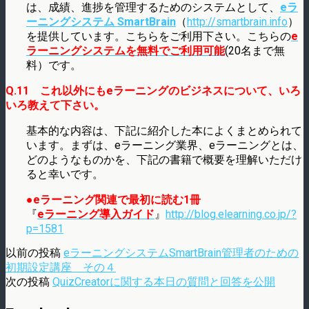
は、成績、進捗を管理するためのシステムとして、
eラ
ーニングシステム SmartBrain
（
http://smartbrain.info
）
を提供しています。こちらをご利用下さい。こちらの
e
ラーニングシステムを無料でご利用可能
(20名まで無
料）です。
Q.11 これ以外にもeラーニングのビジネスについて、いろ
いろ教えて下さい。
基本的な内容は、下記に紹介した本によくまとめられて
います。まずは、eラーニング業界、eラーニングとは、
どのようなものかを、下記の書籍で概要を理解いただけ
ると幸いです。
●eラーニング関連で最初に読む1冊
『
eラーニング導入ガイド
』
http://blog.elearning.co.jp/?
p=1581
以前の投稿
eラーニングシステムSmartBrain管理者のための
初期設定講座 その４
次の投稿
QuizCreatorに関する本日の質問と回答を公開