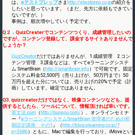
は
、
eテストプレップ
さま
http://etestprep.co.jp
の紹介を
したいと思っています。（まだ、先方に依頼もできてい
ないですが。）
事例は、順次増やしていく予定です。
Q２．QuizCreaterでコンテンツつくり、成績管理したいの
ですが、コンテンツ登録して、課金するサイトありませんで
しょうか？
QuizCreator
だけではありませんが、1.成績管理 2.コン
テンツ管理 3.課金などは、すべてeラーニングシステ
ム SmartBrain（
http://smartbrain.info
）で可能です。固定
システム料金52,500円（売り上げが、50万円まで）50
万円を超えた分については、売り上げの20%で予定（計
画）しています。確定ではありません。
Q3. quizcreatorだけではなく、映像コンテンツなども、提
供するとしたら、ツールについて、情報頂ければ幸いです。
英文法.com
（
http://bunpou.com/
）、オンラインセミナ
ー『
eラーニングシステムSmartBrain 管理者のための初
期設定講座 その1
』（
http://blog.elearning.co.jp/?
p=2686
）ともに、Macで編集を行っており、iMoveとい