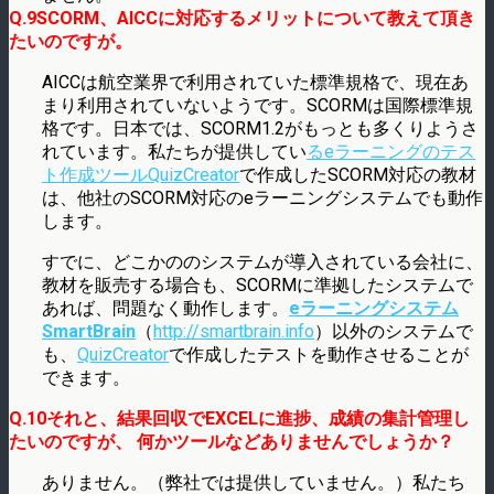
Q.9SCORM、AICCに対応するメリットについて教えて頂き
たいのですが。
AICCは航空業界で利用されていた標準規格で、現在あ
まり利用されていないようです。SCORMは国際標準規
格です。日本では、SCORM1.2がもっとも多くりようさ
れています。私たちが提供してい
るeラーニングのテス
ト作成ツール
QuizCreator
で作成したSCORM対応の教材
は、他社のSCORM対応のeラーニングシステムでも動作
します。
すでに、どこかののシステムが導入されている会社に、
教材を販売する場合も、SCORMに準拠したシステムで
あれば、問題なく動作します。
eラーニングシステム
SmartBrain
（
http://smartbrain.info
）以外のシステムで
も、
QuizCreator
で作成したテストを動作させることが
できます。
Q.10それと、結果回収でEXCELに進捗、成績の集計管理し
たいのですが、 何かツールなどありませんでしょうか？
ありません。（弊社では提供していません。）私たち