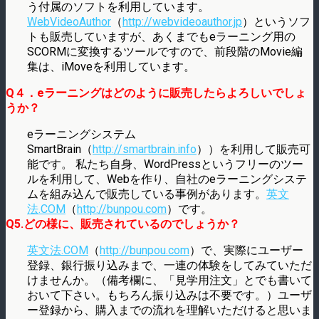
う付属のソフトを利用しています。
WebVideoAuthor
（
http://webvideoauthor.jp
）というソフ
トも販売していますが、あくまでもeラーニング用の
SCORMに変換するツールですので、前段階のMovie編
集は、iMoveを利用しています。
Q４．eラーニングはどのように販売したらよろしいでしょ
うか？
eラーニングシステム
SmartBrain（
http://smartbrain.info
））を利用して販売可
能です。 私たち自身、WordPressというフリーのツー
ルを利用して、Webを作り、自社のeラーニングシステ
ムを組み込んで販売している事例があります。
英文
法.COM
（
http://bunpou.com
）です。
Q5.どの様に、販売されているのでしょうか？
英文法.COM
（
http://bunpou.com
）で、実際にユーザー
登録、銀行振り込みまで、一連の体験をしてみていただ
けませんか。（備考欄に、「見学用注文」とでも書いて
おいて下さい。もちろん振り込みは不要です。）ユーザ
ー登録から、購入までの流れを理解いただけると思いま