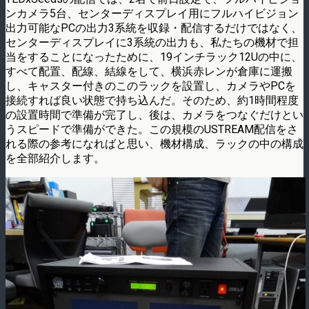
ンカメラ5台、センターディスプレイ用にフルハイビジョン
出力可能なPCの出力3系統を収録・配信するだけではなく、
センターディスプレイに3系統の出力も、私たちの機材で担
当をすることになったために、19インチラック12Uの中に、
すべて配置、配線、結線をして、横浜赤レンが倉庫に運搬
し、キャスター付きのこのラックを設置し、カメラやPCを
接続すれば良い状態で持ち込んだ。そのため、約1時間程度
の設置時間で準備が完了し、後は、カメラをつなぐだけとい
うスピードで準備ができた。この規模のUSTREAM配信をさ
れる際の参考になればと思い、機材構成、ラックの中の構成
を全部紹介します。