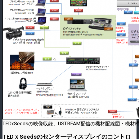
TEDxSeedsの映像収録、USTREAM配信の機材配線図・機材
TEDｘSeedsのセンターディスプレイのコントロ