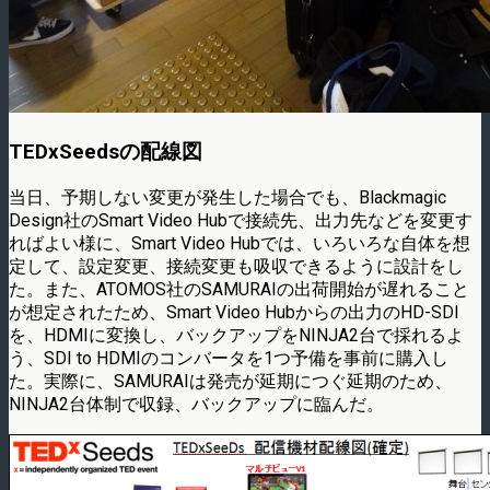
TEDxSeedsの配線図
当日、予期しない変更が発生した場合でも、Blackmagic
Design社のSmart Video Hubで接続先、出力先などを変更す
ればよい様に、Smart Video Hubでは、いろいろな自体を想
定して、設定変更、接続変更も吸収できるように設計をし
た。また、ATOMOS社のSAMURAIの出荷開始が遅れること
が想定されたため、Smart Video Hubからの出力のHD-SDI
を、HDMIに変換し、バックアップをNINJA2台で採れるよ
う、SDI to HDMIのコンバータを1つ予備を事前に購入し
た。実際に、SAMURAIは発売が延期につぐ延期のため、
NINJA2台体制で収録、バックアップに臨んだ。