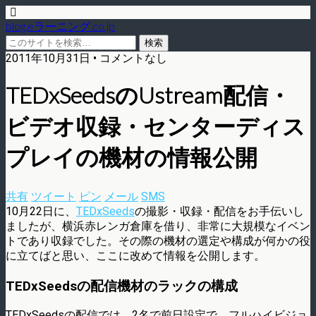
blog.eラーニング.co.jp
2011年10月31日 • コメントなし
TEDxSeedsのUstream配信・
ビデオ収録・センターディス
プレイの機材の情報公開
共有
ツイート
ピン
メール
SMS
10月22日に、
TEDxSeeds
の撮影・収録・配信をお手伝いし
ましたが、横浜赤レンガ倉庫を借り、非常に大規模なイベン
トであり収録でした。その際の機材の選定や構成が何かの役
に立てばと思い、ここに改めて情報を公開します。
TEDxSeedsの配信機材のラックの構成
TEDxSeedsの配信では、2名で前日設定で、フルハイビジョ