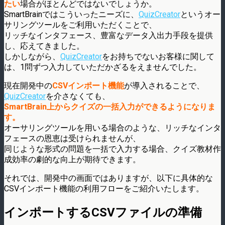
たい
場合がほとんどではないでしょうか。
SmartBrainではこういったニーズに、
QuizCreator
というオー
サリングツールをご利用いただくことで、
リッチなインタフェース、豊富なデータ入出力手段を提供
し、応えてきました。
しかしながら、
QuizCreator
をお持ちでないお客様に関して
は、1問ずつ入力していただかざるをえませんでした。
現在開発中の
CSVインポート機能
が導入されることで、
QuizCreator
を介さなくても、
SmartBrain上からクイズの一括入力ができるようになりま
す。
オーサリングツールを用いる場合のような、リッチなインタ
フェースの恩恵は受けられませんが、
同じような形式の問題を一括で入力する場合、クイズ教材作
成効率の劇的な向上が期待できます。
それでは、開発中の画面ではありますが、以下に具体的な
CSVインポート機能の利用フローをご紹介いたします。
インポートするCSVファイルの準備