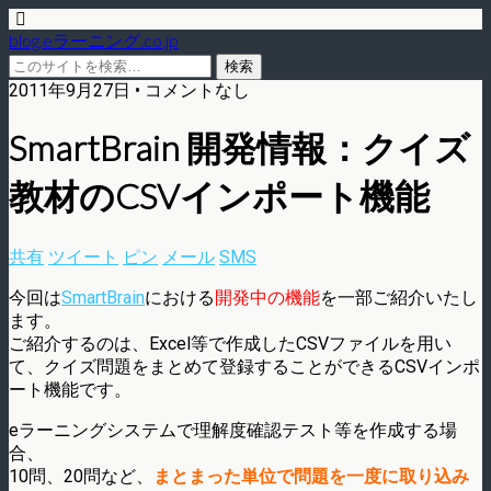
blog.eラーニング.co.jp
2011年9月27日 • コメントなし
SmartBrain 開発情報：クイズ
教材のCSVインポート機能
共有
ツイート
ピン
メール
SMS
今回は
SmartBrain
における
開発中の機能
を一部ご紹介いたし
ます。
ご紹介するのは、Excel等で作成したCSVファイルを用い
て、クイズ問題をまとめて登録することができるCSVインポ
ート機能です。
eラーニングシステムで理解度確認テスト等を作成する場
合、
10問、20問など、
まとまった単位で問題を一度に取り込み