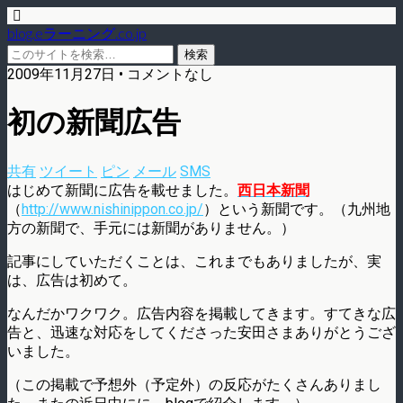
blog.eラーニング.co.jp
2009年11月27日 • コメントなし
初の新聞広告
共有
ツイート
ピン
メール
SMS
はじめて新聞に広告を載せました。
西日本新聞
（
http://www.nishinippon.co.jp/
）という新聞です。（九州地
方の新聞で、手元には新聞がありません。）
記事にしていただくことは、これまでもありましたが、実
は、広告は初めて。
なんだかワクワク。広告内容を掲載してきます。すてきな広
告と、迅速な対応をしてくださった安田さまありがとうござ
いました。
（この掲載で予想外（予定外）の反応がたくさんありまし