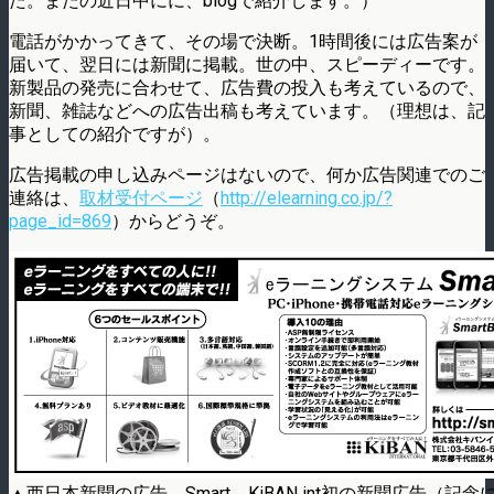
た。またの近日中にに、blogで紹介します。）
電話がかかってきて、その場で決断。1時間後には広告案が
届いて、翌日には新聞に掲載。世の中、スピーディーです。
新製品の発売に合わせて、広告費の投入も考えているので、
新聞、雑誌などへの広告出稿も考えています。（理想は、記
事としての紹介ですが）。
広告掲載の申し込みページはないので、何か広告関連でのご
連絡は、
取材受付ページ
（
http://elearning.co.jp/?
page_id=869
）からどうぞ。
▲西日本新聞の広告 Smart、KiBAN int初の新聞広告（記