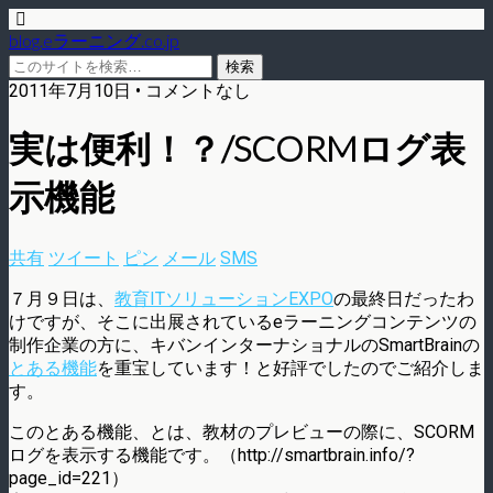
blog.eラーニング.co.jp
2011年7月10日 • コメントなし
実は便利！？/SCORMログ表
示機能
共有
ツイート
ピン
メール
SMS
７月９日は、
教育ITソリューションEXPO
の最終日だったわ
けですが、そこに出展されているeラーニングコンテンツの
制作企業の方に、キバンインターナショナルのSmartBrainの
とある機能
を重宝しています！と好評でしたのでご紹介しま
す。
このとある機能、とは、教材のプレビューの際に、SCORM
ログを表示する機能です。（http://smartbrain.info/?
page_id=221）