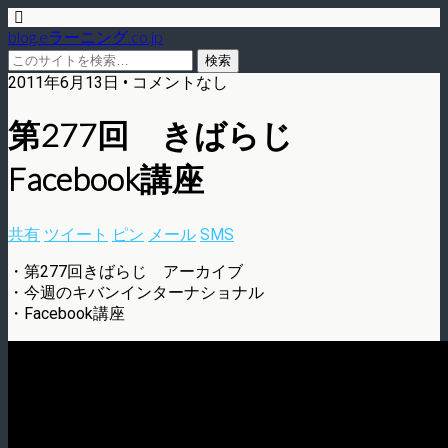
blog.eラーニング.co.jp
2011年6月13日 • コメントなし
第277回 きばらじ
Facebook講座
共有
ツイート
ピン
メール
SMS
・第277回きばらじ アーカイブ
・今週のキバンインターナショナル
・Facebook講座