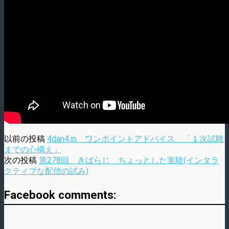
以前の投稿
4dan4.jp ワンポイントアドバイス 「１次試験
までの心構え」
次の投稿
第278回 きばらじ ちょっとした実験(インタラ
クティブな配信の試み)
Facebook comments: