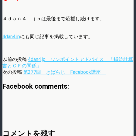
４ｄａｎ４．ｊｐは最後まで応援し続けます。
4dan4.jp
にも同じ記事を掲載しています。
以前の投稿
4dan4.jp ワンポイントアドバイス 「損益計算
書とＣＦの関係」
次の投稿
第277回 きばらじ Facebook講座
Facebook comments:
コメントを残す