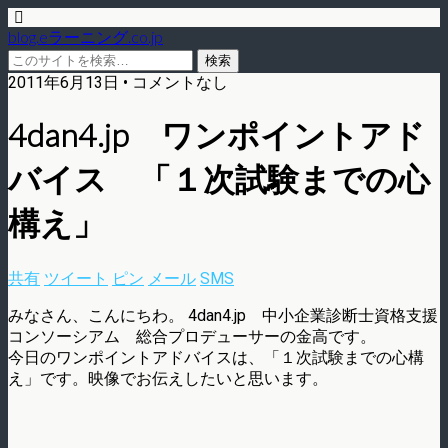
blog.eラーニング.co.jp
2011年6月13日 • コメントなし
4dan4.jp ワンポイントアド
バイス 「１次試験までの心
構え」
共有
ツイート
ピン
メール
SMS
みなさん、こんにちわ。 4dan4.jp 中小企業診断士資格支援
コンソーシアム 総合プロデューサーの金高です。
今日のワンポイントアドバイスは、「１次試験までの心構
え」です。映像でお伝えしたいと思います。