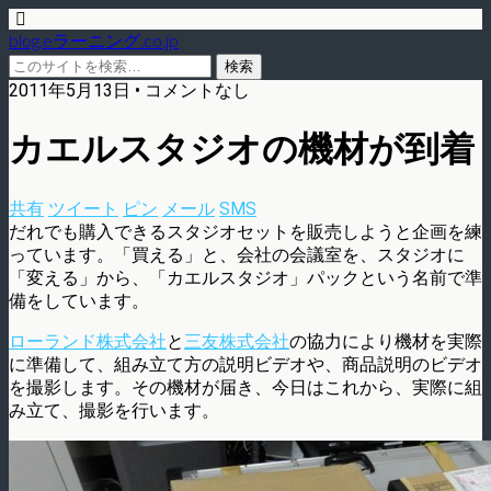
blog.eラーニング.co.jp
2011年5月13日 • コメントなし
カエルスタジオの機材が到着
共有
ツイート
ピン
メール
SMS
だれでも購入できるスタジオセットを販売しようと企画を練
っています。「買える」と、会社の会議室を、スタジオに
「変える」から、「カエルスタジオ」パックという名前で準
備をしています。
ローランド株式会社
と
三友株式会社
の協力により機材を実際
に準備して、組み立て方の説明ビデオや、商品説明のビデオ
を撮影します。その機材が届き、今日はこれから、実際に組
み立て、撮影を行います。