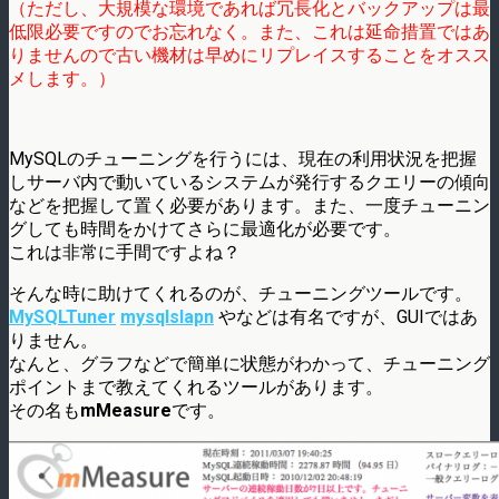
（ただし、大規模な環境であれば冗長化とバックアップは最
低限必要ですのでお忘れなく。また、これは延命措置ではあ
りませんので古い機材は早めにリプレイスすることをオスス
メします。）
MySQLのチューニングを行うには、現在の利用状況を把握
しサーバ内で動いているシステムが発行するクエリーの傾向
などを把握して置く必要があります。また、一度チューニン
グしても時間をかけてさらに最適化が必要です。
これは非常に手間ですよね？
そんな時に助けてくれるのが、チューニングツールです。
MySQLTuner
mysqlslapn
やなどは有名ですが、GUIではあ
りません。
なんと、グラフなどで簡単に状態がわかって、チューニング
ポイントまで教えてくれるツールがあります。
その名も
mMeasure
です。