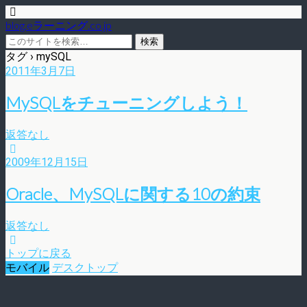
blog.eラーニング.co.jp
タグ › mySQL
2011年3月7日
MySQLをチューニングしよう！
返答なし
2009年12月15日
Oracle、MySQLに関する10の約束
返答なし
トップに戻る
モバイル
デスクトップ