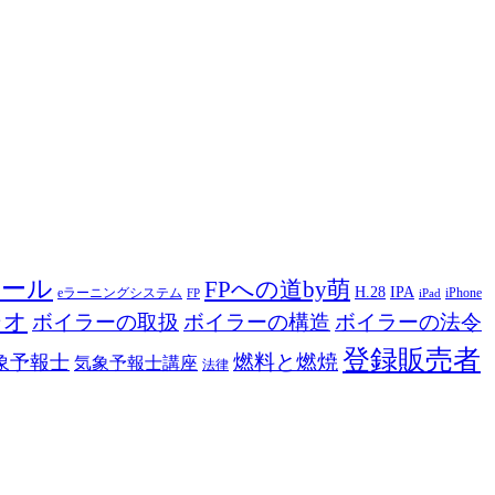
ツール
FPへの道by萌
H.28
IPA
eラーニングシステム
iPhone
FP
iPad
ジオ
ボイラーの取扱
ボイラーの構造
ボイラーの法令
登録販売者
燃料と燃焼
象予報士
気象予報士講座
法律