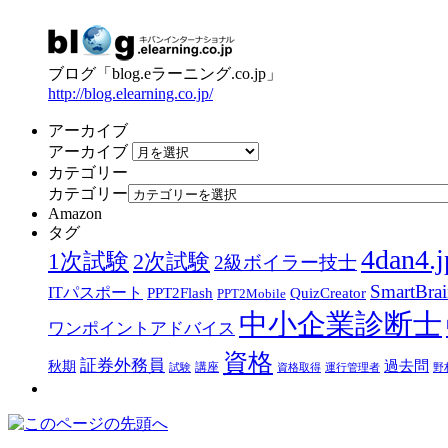
ブログ「blog.eラーニング.co.jp」
http://blog.elearning.co.jp/
アーカイブ
アーカイブ
カテゴリー
カテゴリー
Amazon
タグ
4dan4.j
1次試験
2次試験
2級ボイラー技士
SmartBra
ITパスポート
PPT2Flash
QuizCreator
PPT2Mobile
中小企業診断士
ワンポイントアドバイス
資格
証券外務員
過去問
秋期
講座
試験
資格取得
運行管理者
野