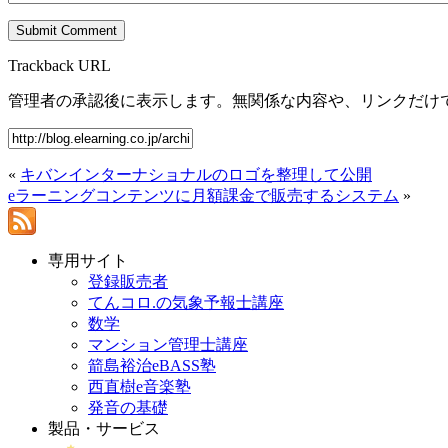
Trackback URL
管理者の承認後に表示します。無関係な内容や、リンクだけ
«
キバンインターナショナルのロゴを整理して公開
eラーニングコンテンツに月額課金で販売するシステム
»
専用サイト
登録販売者
てんコロ.の気象予報士講座
数学
マンション管理士講座
箭島裕治eBASS塾
西直樹e音楽塾
発音の基礎
製品・サービス