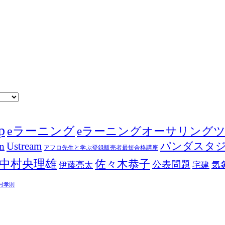
p
eラーニング
eラーニングオーサリング
Ustream
パンダスタ
in
アフロ先生と学ぶ登録販売者最短合格講座
中村央理雄
佐々木恭子
公表問題
伊藤亮太
気
宅建
村孝則