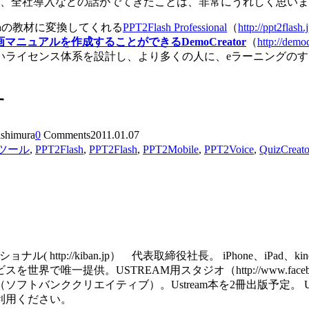
や、全社導入などの話がでてきたことは、非常にうれしく思い
shの教材に変換してくれる
PPT2Flash Professional
（
http://ppt2flash.
ニュアルを作成することができるDemoCreator
（
http://democ
いライセンス体系を設計し、より多くの人に、eラーニングの
す
ishimura
0
Comments
2011.01.07
ツール
,
PPT2Flash
,
PPT2Flash
,
PPT2Mobile
,
PPT2Voice
,
QuizCreato
http://kiban.jp） 代表取締役社長。 iPhone、iPa
で唯一提供。USTREAM用スタジオ（http://www.facebook
ククリエイティブ）。Ustream本を2冊出版予定。 USTREAM用の
利用ください。