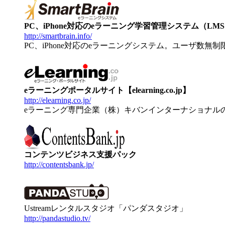
PC、iPhone対応のeラーニング学習管理システム（LMS）【
http://smartbrain.info/
PC、iPhone対応のeラーニングシステム。ユーザ数無
eラーニングポータルサイト【elearning.co.jp】
http://elearning.co.jp/
eラーニング専門企業（株）キバンインターナショナル
コンテンツビジネス支援パック
http://contentsbank.jp/
Ustreamレンタルスタジオ「パンダスタジオ」
http://pandastudio.tv/