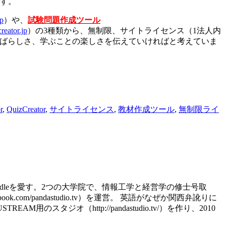
ます。
jp
）や、
試験問題作成ツール
reator.jp
）の3種類から、無制限、サイトライセンス（1法人内
すばらしさ、学ぶことの楽しさを伝えていければと考えていま
r
,
QuizCreator
,
サイトライセンス
,
教材作成ツール
,
無制限ライ
d、kindleを愛す。2つの大学院で、情報工学と経営学の修士号取
.com/pandastudio.tv）を運営。 英語がなぜか関西弁訛りに
スタジオ（http://pandastudio.tv/）を作り、2010