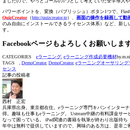
ましたので、やっとゴールの1つとして考えていた全学導入
パワーポイントを、変換（パブリッシュ）ボタン1つで、Fla
QuizCreator
（
http://quizcreator.jp
）、
画面の操作を録画して動画マ
のみ自由にインストールできるライセンス体系）など、新し
す。
Facebookページもよろしくお願いしま
CATEGORIES
eラーニング
,
eラーニング作成必要機材
by.m.n
TAGS ,
DemoCreator
,
DemoCreator
,
eラーニングオーサリング
センス
記事の投稿者
西村 正宏
兵庫県出身。東京都在住。eラーニング専門キバンインターナショナル( 
得。趣味も仕事もeラーニング。 Ustream中継の有料課金サービスを世界
なって困っている。 iPad関連の書籍を執筆が終わり出版待ち（ソフトバン
年中は無料で提供していますので、興味のある方は、是非ご