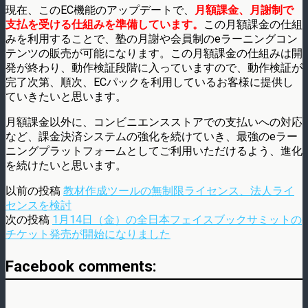
現在、このEC機能のアップデートで、
月額課金、月謝制で
支払を受ける仕組みを準備しています。
この月額課金の仕組
みを利用することで、塾の月謝や会員制のeラーニングコン
テンツの販売が可能になります。この月額課金の仕組みは開
発が終わり、動作検証段階に入っていますので、動作検証が
完了次第、順次、ECパックを利用しているお客様に提供し
ていきたいと思います。
月額課金以外に、コンビニエンスストアでの支払いへの対応
など、課金決済システムの強化を続けていき、最強のeラー
ニングプラットフォームとしてご利用いただけるよう、進化
を続けたいと思います。
以前の投稿
教材作成ツールの無制限ライセンス、法人ライ
センスを検討
次の投稿
1月14日（金）の全日本フェイスブックサミットの
チケット発売が開始になりました
Facebook comments: