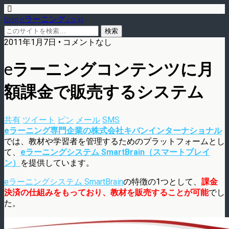
blog.eラーニング.co.jp
2011年1月7日 • コメントなし
eラーニングコンテンツに月
額課金で販売するシステム
共有
ツイート
ピン
メール
SMS
eラーニング専門企業の株式会社キバンインターナショナル
では、教材や学習者を管理するためのプラットフォームとし
て、
eラーニングシステム SmartBrain（スマートブレイ
ン）
を提供しています。
eラーニングシステム SmartBrain
の特徴の1つとして、
課金
決済の仕組みをもっており、教材を販売することが可能
でし
た。