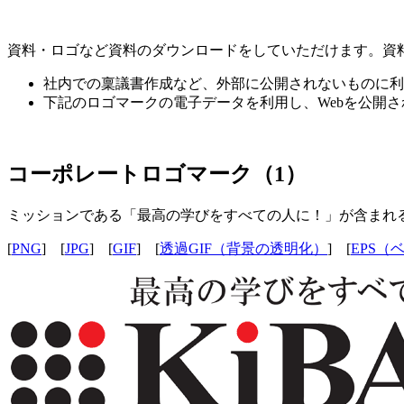
資料・ロゴなど資料のダウンロードをしていただけます。資
社内での稟議書作成など、外部に公開されないものに利
下記のロゴマークの電子データを利用し、Webを公開
コーポレートロゴマーク（1）
ミッションである「最高の学びをすべての人に！」が含まれ
[
PNG
] [
JPG
] [
GIF
] [
透過GIF（背景の透明化）
] [
EPS（