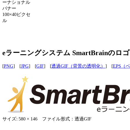
ーナショナル
バナー
100×40ピクセ
ル
eラーニングシステム SmartBrainのロ
[
PNG
] [
JPG
] [
GIF
] [
透過GIF（背景の透明化）
] [
EPS（
サイズ: 580 × 146 ファイル形式：透過GIF