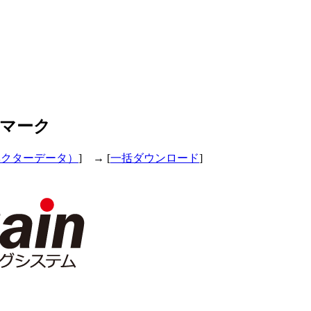
ゴマーク
ベクターデータ）
] → [
一括ダウンロード
]