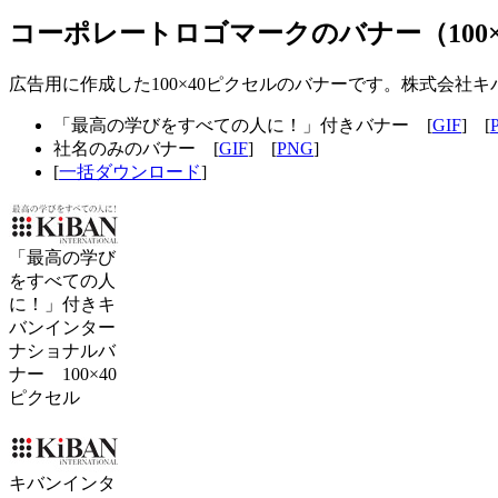
コーポレートロゴマークのバナー（100×
広告用に作成した100×40ピクセルのバナーです。株式会
「最高の学びをすべての人に！」付きバナー [
GIF
] [
社名のみのバナー [
GIF
] [
PNG
]
[
一括ダウンロード
]
「最高の学び
をすべての人
に！」付きキ
バンインター
ナショナルバ
ナー 100×40
ピクセル
キバンインタ