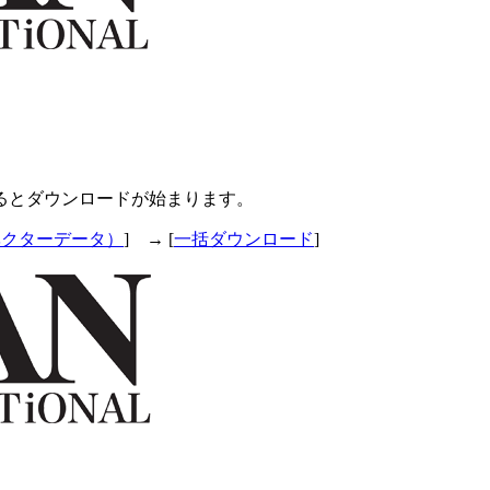
るとダウンロードが始まります。
ベクターデータ）
] → [
一括ダウンロード
]