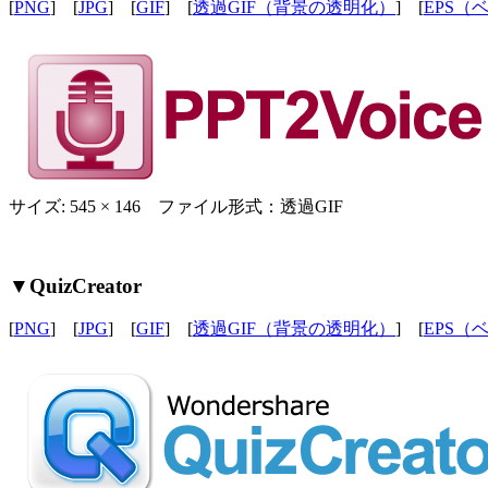
[
PNG
] [
JPG
] [
GIF
] [
透過GIF（背景の透明化）
] [
EPS（
サイズ: 545 × 146 ファイル形式：透過GIF
▼QuizCreator
[
PNG
] [
JPG
] [
GIF
] [
透過GIF（背景の透明化）
] [
EPS（