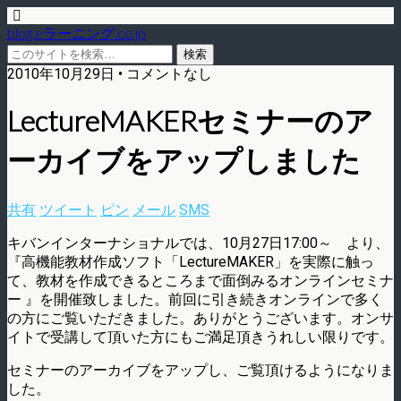
blog.eラーニング.co.jp
2010年10月29日 • コメントなし
LectureMAKERセミナーのア
ーカイブをアップしました
共有
ツイート
ピン
メール
SMS
キバンインターナショナルでは、10月27日17:00～ より、
『高機能教材作成ソフト「LectureMAKER」を実際に触っ
て、教材を作成できるところまで面倒みるオンラインセミナ
ー 』を開催致しました。前回に引き続きオンラインで多く
の方にご覧いただきました。ありがとうございます。オンサ
イトで受講して頂いた方にもご満足頂きうれしい限りです。
セミナーのアーカイブをアップし、ご覧頂けるようになりま
した。