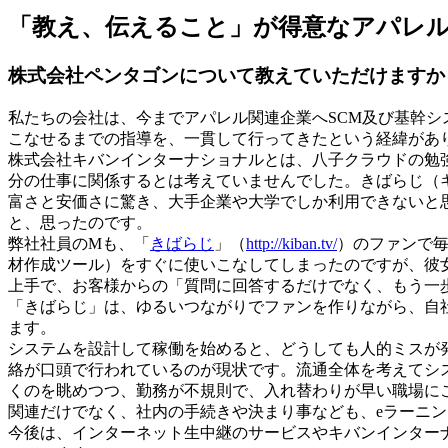
「教え、伝えること」が得意なアパレ
株式会社ペンタゴンについて教えていただけますか
私たちの会社は、今までアパレル関連企業へSCM及び基幹
こなせるまでの指導を、一貫して行ってきたという経緯があ
株式会社キバンインターナショナルとは、八子クラウドの勉
分の仕事に関係するとは考えていませんでした。きばらじ（
富さと安価さに驚き、大手企業や大学でしか利用できないと
と、思ったのです。
弊社社員のMも、「
きばらじ
」（
http://kiban.tv/
）のファンで毎
材作成ツール）をすぐに使いこなしてしまったのですが、彼
上手で、お客様からの「質問に回答するだけでなく、もう一
「きばらじ」は、ゆるいつながりでファンを作りながら、自
ます。
システムを設計して稼働を始めると、どうしても人的ミスが
絡が口頭で行われているのが現状です。流通全体を考えてシ
くのを眺めつつ、勤務が不規則で、入れ替わりが早い職場に
関連だけでなく、社内の手続きや決まり事なども、eラーニ
今後は、インターネット生中継のサービスやキバンインター