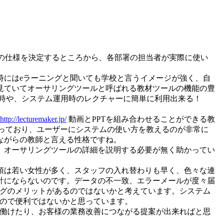
の仕様を決定するところから、各部署の担当者が実際に使い
時にはeラーニングと聞いても学校と言うイメージが強く、自
見ていてオーサリングツールと呼ばれる教材ツールの機能の豊
時や、システム運用時のレクチャーに簡単に利用出来る！
http://lecturemaker.jp/
動画とPPTを組み合わせることができる教
っており、ユーザーにシステムの使い方を教えるのが非常に
ながらの教師と言える性格ですね。
、オーサリングツールの詳細を説明する必要が無く助かってい
頭は若い女性が多く、スタッフの入れ替わりも早く、色々な連
計にならないのです。データの不一致、エラーメールが度々届
ングのメリットがあるのではないかと考えています。システム
るので便利ではないかと思っています。
く働けたり、お客様の業務改善につながる提案が出来ればと思