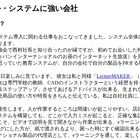
ル・システムに強い会社
？
システム導入に関わる仕事をおこなってきました。システム全体
ります。
強会で西村社長と知り合ったのが縁ですが、初めてお会いした
キバンインターナショナルのお昼のインターネット生放送）を
思っていた教育システムが、自分の会社で自分の製品をPRする
日楽しみに見ています。 彼女は私と同様「
LectureMAKER
」（
女は専門学校の教師、CADのインストラクターという経歴を持
歩ステップアップ」させてあげるアドバイスが出来る、生まれ
社商品の使い方や特長をきちんと伝えている。私は自社社員に
発生します。人が作業するところは間違いが起こりやすい。店
ステムを構築しても、どこかで入力ミスが起こると、正確な集
こそ、ビデオで説明を見て聞きながら作業が出来る、eラーニ
ングにした方が、紙で渡されるより、困った時にすぐ確認出来
ナショナル製品の代理店として、eラーニングを通して、楽し