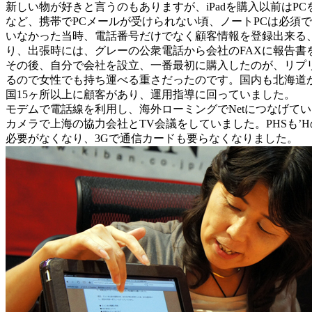
新しい物が好きと言うのもありますが、iPadを購入以前は
など、携帯でPCメールが受けられない頃、ノートPCは必須で
いなかった当時、電話番号だけでなく顧客情報を登録出来る、電
り、出張時には、グレーの公衆電話から会社のFAXに報告書
その後、自分で会社を設立、一番最初に購入したのが、リプリ
るので女性でも持ち運べる重さだったのです。国内も北海道
国15ヶ所以上に顧客があり、運用指導に回っていました。
モデムで電話線を利用し、海外ローミングでNetにつなげてい
カメラで上海の協力会社とTV会議をしていました。PHSも’
必要がなくなり、3Gで通信カードも要らなくなりました。