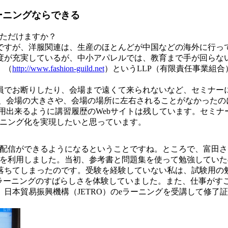
ーニングならできる
いただけますか？
ですが、洋服関連は、生産のほとんどが中国などの海外に行っ
度が充実しているが、中小アパレルでは、教育まで手が回らな
」（
http://www.fashion-guild.net
）というLLP（有限責任事業組
員でお断りしたり、会場まで遠くて来られないなど、セミナー
、会場の大きさや、会場の場所に左右されることがなかったの
用出来るように講習履歴のWebサイトは残しています。セミ
ーニング化を実現したいと思っています。
に配信ができるようになるということですね。ところで、富田さ
グを利用しました。当初、参考書と問題集を使って勉強してい
落ちてしまったのです。受験を経験していない私は、試験用の
eラーニングのすばらしさを体験していました。また、仕事がす
日本貿易振興機構（JETRO）のeラーニングを受講して修了