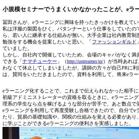
小規模セミナーでうまくいかなかったことが、eラ
冨田さんが、eラーニングに興味を持ったきっかけを教えて
私は洋服の製図をひく、パタンナーという仕事をしていたの
ら、若い人に継承する仕組みが無い。大手企業は社内教育制
勉強をする機会を提案したいと思い、「
ファッションギルド
ていました。
しかし、自社内で開催していたため、会場のキャパがなく満
できる「
ナマチューケー
」（
http://ustreamer.jp/
）が当時あれば
わなくて休止してしまいましたが、講師の方々が自己PRに利
は、賛同をいただきましたので、資料を利用して、将来eラ
eラーニング化することで、これまで伝えられなかった相手
初級アドミニストレーターの資格を取るときに、eラーニン
理系の学生なら点を稼げるような部分が苦手で、あと数点で
eラーニングを利用して再度受験し合格できたので、自分で
たり、貿易の基礎知識や、関税の仕組みを覚える必要があり、
に学ぶことができるeラーニングの便利さを実感しました。