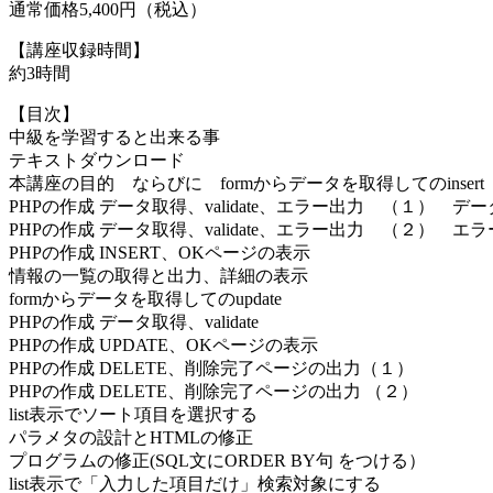
通常価格5,400円（税込）
【講座収録時間】
約3時間
【目次】
中級を学習すると出来る事
テキストダウンロード
本講座の目的 ならびに formからデータを取得してのinsert
PHPの作成 データ取得、validate、エラー出力 （１） デ
PHPの作成 データ取得、validate、エラー出力 （２） エ
PHPの作成 INSERT、OKページの表示
情報の一覧の取得と出力、詳細の表示
formからデータを取得してのupdate
PHPの作成 データ取得、validate
PHPの作成 UPDATE、OKページの表示
PHPの作成 DELETE、削除完了ページの出力（１）
PHPの作成 DELETE、削除完了ページの出力 （２）
list表示でソート項目を選択する
パラメタの設計とHTMLの修正
プログラムの修正(SQL文にORDER BY句 をつける）
list表示で「入力した項目だけ」検索対象にする