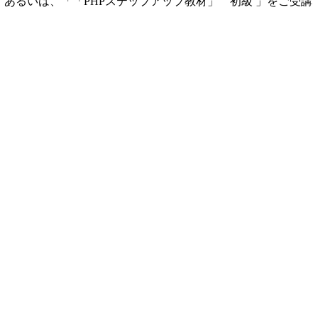
あるいは、「「PHPステップアップ教材」 初級 」をご受講