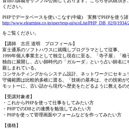
冒頭の講義をサンプル公開しております。こちらを試聴頂き、
ください。
PHPでデータベースを使いこなす(中級) 実務でPHPを使う諸
http://www.elearning.co.jp/user/resp-ui/scoList/PHP_DB_02/0/1934/
をご覧ください。
【講師 古庄 道明 プロフィール】
富士通系のソフトハウスに就職しプログラマとして従事。
1999年個人事業主として独立し現在に至る。「寺子屋」「
独自に展開し、占い師時代の「ガルーダ」という占い師名に
親しまれている。
コンサルティングからシステム設計、ネットワークにセキュ
守備範囲は比較的多岐に渡る。「技術の基本は、その技術がな
モットーに、古い話から現代へ歴史をたどるように教えるの
【受講対象者】
・これからPHPを使って仕事をしてみたい方
・PHPでのDBとの連携を勉強してみたい方
・PHPを使って管理画面やフォームなどを作ってみたい方
【価格】