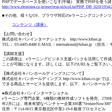
PHPでデータベースを使いこなす(中級) 実務でPHPを使う諸
http://www.elearning.co.jp/user/resp-ui/scoList/PHP_DB_02/0/1934/
■その他、様々なOS、ブラウザ対応のeラーニングコンテ
コンテンツ（講座）
【お問い合わせ】
株式会社キバンインターナショナル http://www.kiban.jp
TEL： 03-4405-8486 E-MAIL：international@kiban.jp （担当
【講師支援】
この講座は、eラーニングビジネス支援パックを活用して作成
ことが可能になります。詳しくは、以下のURLをご覧下さい。 http://conte
【株式会社キバンホールディングスについて】
株式会社キバンホールディングス http://www.kiban
できる商品とサービスを提供します。以下、キバンホールデ
●株式会社キバンインターナショナル
eラーニング専門企業。6種類の教材作成ソフトを発売。2700社
年2月には、将来有望なベンチャー企業300選”VentureNow3
住所：〒114-0015 東京都北区中里2-19-8 銀座プロセスビル