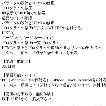
パラメタの設計とHTMLの修正
プログラムの修正
list表示でLIKE句での検索
必要なSQLの確認
パラメタの設計とHTMLの修正
プログラムの修正(SQL文にWHERE句を付ける)
LIKE句
ページング(ページネーション)
プログラムの修正(一覧プログラム)
HTMLの修正とプログラムの追加(不要なリンクの出力抑止）
「次へ」「前へ」「任意Pageの出力」を実装
【受講可能期間】
365日間
【学習可能デバイス】
PC（Windows・Mac両対応）・iPhone・iPad・Android端末対
（※端末・環境により閲覧できない場合があります。無料体
【講座のお申込み・無料体験】
以下のURLからご購入下さい。