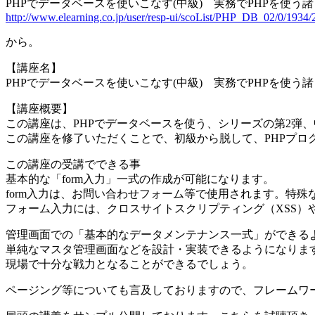
PHPでデータベースを使いこなす(中級) 実務でPHPを使う諸
http://www.elearning.co.jp/user/resp-ui/scoList/PHP_DB_02/0/1934/
から。
【講座名】
PHPでデータベースを使いこなす(中級) 実務でPHPを使う諸
【講座概要】
この講座は、PHPでデータベースを使う、シリーズの第2弾
この講座を修了いただくことで、初級から脱して、PHPプロ
この講座の受講でできる事
基本的な「form入力」一式の作成が可能になります。
form入力は、お問い合わせフォーム等で使用されます。特
フォーム入力には、クロスサイトスクリプティング（XSS）
管理画面での「基本的なデータメンテナンス一式」ができる
単純なマスタ管理画面などを設計・実装できるようになりま
現場で十分な戦力となることができるでしょう。
ページング等についても言及しておりますので、フレームワ