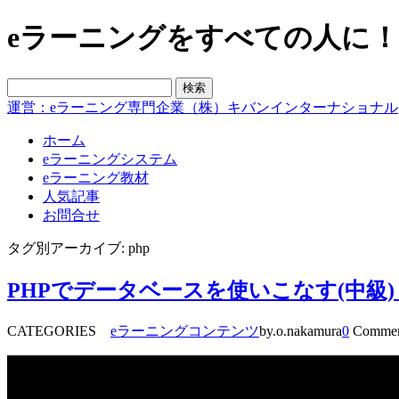
eラーニングをすべての人に！blo
運営：eラーニング専門企業（株）キバンインターナショナル
ホーム
eラーニングシステム
eラーニング教材
人気記事
お問合せ
タグ別アーカイブ: php
PHPでデータベースを使いこなす(中級)
CATEGORIES
eラーニングコンテンツ
by.o.nakamura
0
Commen