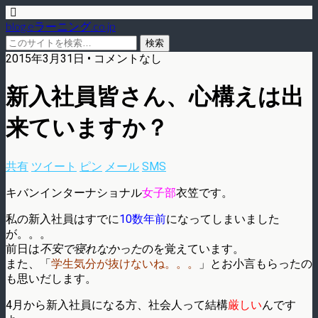
blog.eラーニング.co.jp
2015年3月31日 • コメントなし
新入社員皆さん、心構えは出
来ていますか？
共有
ツイート
ピン
メール
SMS
キバンインターナショナル
女子部
衣笠です。
私の新入社員はすでに
10数年前
になってしまいました
が。。。
前日は
不安で寝れなかった
のを覚えています。
また、「
学生気分が抜けないね。。。
」とお小言もらったの
も思いだします。
4月から新入社員になる方、社会人って結構
厳しい
んです