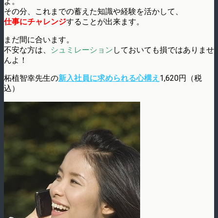
よ。
その分、これまでの蓄えた知識や経験を活かして、
仕事にチャレンジ
することが出来ます。
まだ間に合います。
不安な方は、
シュミレーション
しておいても損ではありませ
んよ！
柘植智幸先生の
新入社員に求められる心構え
1,620円（税
込）