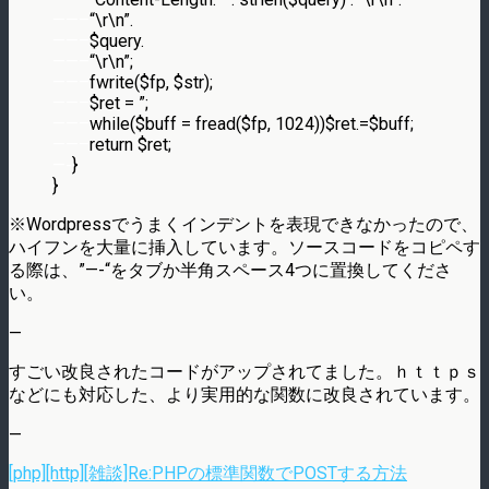
——–
“\r\n”.
——–
$query.
——–
“\r\n”;
——–
fwrite($fp, $str);
——–
$ret = ”;
——–
while($buff = fread($fp, 1024))$ret.=$buff;
——–
return $ret;
—-
}
}
※Wordpressでうまくインデントを表現できなかったので、
ハイフンを大量に挿入しています。ソースコードをコピペす
る際は、”—-“をタブか半角スペース4つに置換してくださ
い。
—
すごい改良されたコードがアップされてました。ｈｔｔｐｓ
などにも対応した、より実用的な関数に改良されています。
—
[php][http][雑談]Re:PHPの標準関数でPOSTする方法