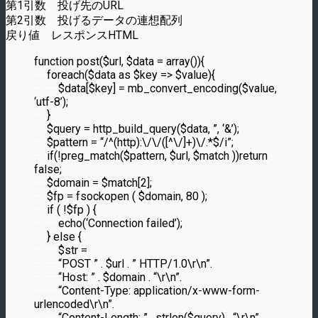
第1引数 投げ先のURL
第2引数 投げるデータの連想配列
戻り値 レスポンスHTML
function post($url, $data = array()){
—-
foreach($data as $key => $value){
——–
$data[$key] = mb_convert_encoding($value,
‘utf-8’);
—-
}
—-
$query = http_build_query($data, ”, ‘&’);
—-
$pattern = “/^(http):\/\/([^\/]+)\/.*$/i”;
—-
if(!preg_match($pattern, $url, $match ))return
false;
—-
$domain = $match[2];
—-
$fp = fsockopen ( $domain, 80 );
—-
if ( !$fp ) {
——–
echo(‘Connection failed’);
—-
} else {
——–
$str =
——–
“POST ” . $url . ” HTTP/1.0\r\n”.
——–
“Host: ” . $domain . “\r\n”.
——–
“Content-Type: application/x-www-form-
urlencoded\r\n”.
——–
“Content-Length: ” . strlen($query) . “\r\n”.