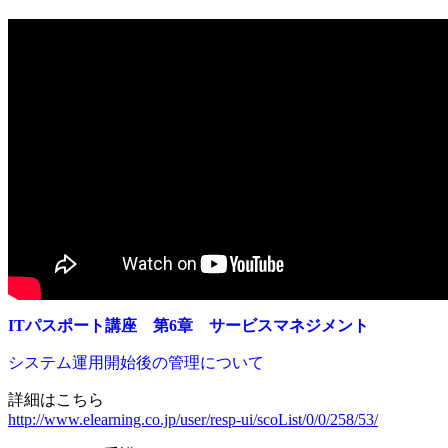
ITパスポート講座 第6章 サービスマネジメント
システム運用開始後の管理について
詳細はこちら
http://www.elearning.co.jp/user/resp-ui/scoList/0/0/258/53/