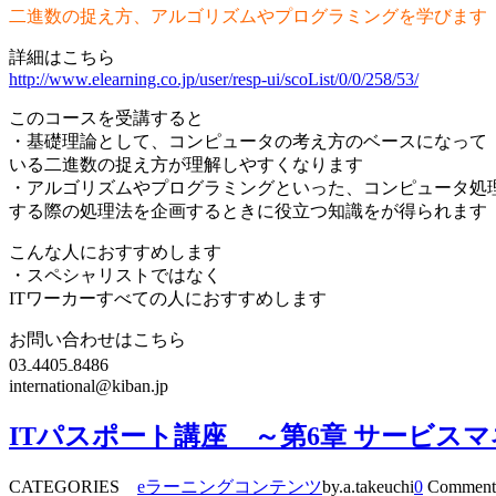
二進数の捉え方、アルゴリズムやプログラミングを学びます
詳細はこちら
http://www.elearning.co.jp/user/resp-ui/scoList/0/0/258/53/
このコースを受講すると
・基礎理論として、コンピュータの考え方のベースになって
いる二進数の捉え方が理解しやすくなります
・アルゴリズムやプログラミングといった、コンピュータ処
する際の処理法を企画するときに役立つ知識をが得られます
こんな人におすすめします
・スペシャリストではなく
ITワーカーすべての人におすすめします
お問い合わせはこちら
03₋4405₋8486
international@kiban.jp
ITパスポート講座 ～第6章 サービス
CATEGORIES
eラーニングコンテンツ
by.a.takeuchi
0
Comment