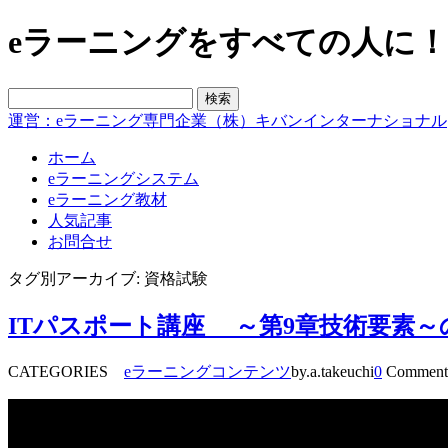
eラーニングをすべての人に！blo
運営：eラーニング専門企業（株）キバンインターナショナル
ホーム
eラーニングシステム
eラーニング教材
人気記事
お問合せ
タグ別アーカイブ: 資格試験
ITパスポート講座 ～第9章技術要素～
CATEGORIES
eラーニングコンテンツ
by.a.takeuchi
0
Comment