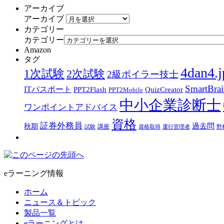
アーカイブ
アーカイブ
カテゴリー
カテゴリー
Amazon
タグ
4dan4.j
1次試験
2次試験
2級ボイラー技士
SmartBra
ITパスポート
PPT2Flash
QuizCreator
PPT2Mobile
中小企業診断士
ワンポイントアドバイス
資格
証券外務員
過去問
秋期
講座
試験
資格取得
運行管理者
野
eラーニング情報
ホーム
ニュース＆トピック
製品一覧
eラーニングとは