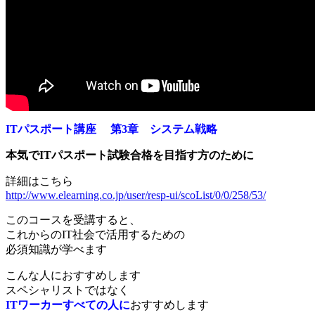
ITパスポート講座 第3章 システム戦略
本気でITパスポート試験合格を目指す方のために
詳細はこちら
http://www.elearning.co.jp/user/resp-ui/scoList/0/0/258/53/
このコースを受講すると、
これからのIT社会で活用するための
必須知識が学べます
こんな人におすすめします
スペシャリストではなく
ITワーカーすべての人に
おすすめします