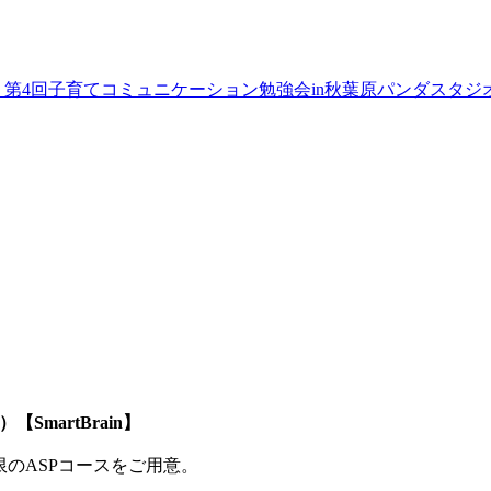
）第4回子育てコミュニケーション勉強会in秋葉原パンダスタジオ
SmartBrain】
制限のASPコースをご用意。