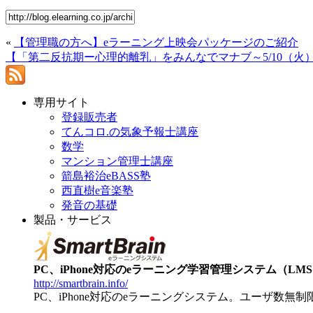
«
【管理職の方へ】eラーニング上映会パッケージのご紹介
【「第二反抗期ー心理的離乳」をみんなでマナブ～5/10（火
専用サイト
登録販売者
てんコロ.の気象予報士講座
数学
マンション管理士講座
箭島裕治eBASS塾
西直樹e音楽塾
発音の基礎
製品・サービス
PC、iPhone対応のeラーニング学習管理システム（LMS）【
http://smartbrain.info/
PC、iPhone対応のeラーニングシステム。ユーザ数無