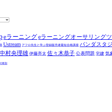
p
eラーニング
eラーニングオーサリング
Ustream
パンダスタ
in
アフロ先生と学ぶ登録販売者最短合格講座
中村央理雄
佐々木恭子
公表問題
伊藤亮太
気
宅建
村孝則