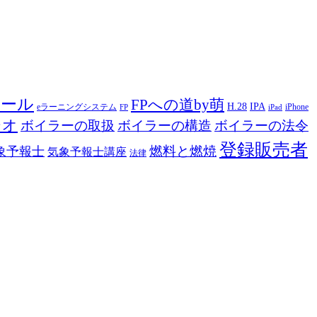
ツール
FPへの道by萌
H.28
IPA
eラーニングシステム
iPhone
FP
iPad
ジオ
ボイラーの取扱
ボイラーの構造
ボイラーの法令
登録販売者
燃料と燃焼
象予報士
気象予報士講座
法律