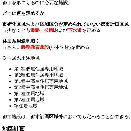
都市を形づくるのに必要な施設。
どこに何を定めるか
市街化区域
および
区域区分が定められていない都市計画区域
→少なくとも
道路
、
公園
および
下水道
を定める
住居系用途地域
※
→さらに
義務教育施設
(小中学校)を定める
※住居系用途地域
第1種低層住居専用地域
第2種低層住居専用地域
第1種中高層住居専用地域
第2種中高層住居専用地域
第1種住居地域
第2種住居地域
準住居地域
都市施設は、
都市計画区域外
においても定めることができる
地区計画