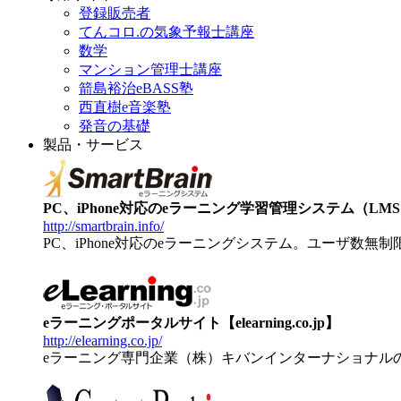
登録販売者
てんコロ.の気象予報士講座
数学
マンション管理士講座
箭島裕治eBASS塾
西直樹e音楽塾
発音の基礎
製品・サービス
PC、iPhone対応のeラーニング学習管理システム（LMS）【
http://smartbrain.info/
PC、iPhone対応のeラーニングシステム。ユーザ数無
eラーニングポータルサイト【elearning.co.jp】
http://elearning.co.jp/
eラーニング専門企業（株）キバンインターナショナル