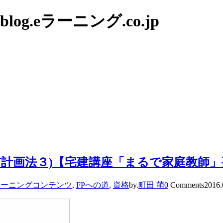
g.eラーニング.co.jp
市計画法３)【宅建講座「まるで家庭教師」
ラーニングコンテンツ
,
FPへの道
,
資格
by.
町田 萌
0
Comments
2016.