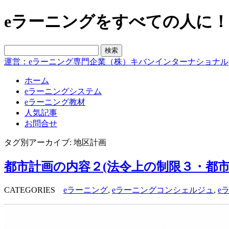
eラーニングをすべての人に！blo
運営：eラーニング専門企業（株）キバンインターナショナル
ホーム
eラーニングシステム
eラーニング教材
人気記事
お問合せ
タグ別アーカイブ: 地区計画
都市計画の内容２(法令上の制限３・都
CATEGORIES
eラーニング
,
eラーニングコンシェルジュ
,
e