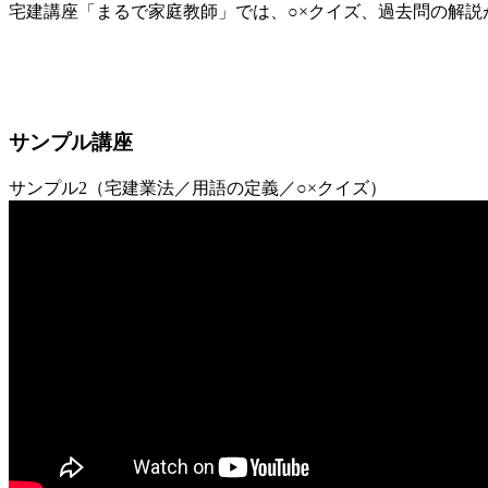
宅建講座「まるで家庭教師」では、○×クイズ、過去問の解
サンプル講座
サンプル2（宅建業法／用語の定義／○×クイズ）