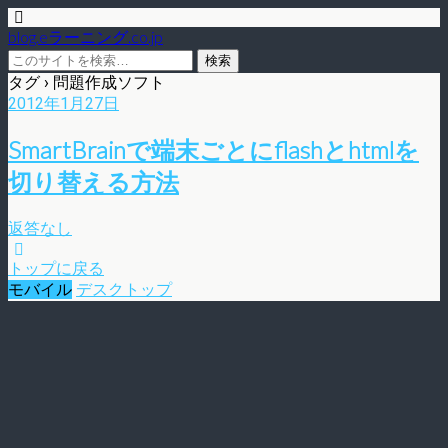
blog.eラーニング.co.jp
タグ › 問題作成ソフト
2012年1月27日
SmartBrainで端末ごとにflashとhtmlを
切り替える方法
返答なし
トップに戻る
モバイル
デスクトップ