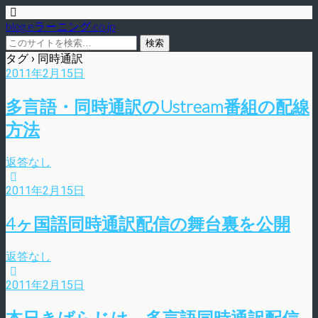
blog.eラーニング.co.jp
タグ › 同時通訳
2011年2月15日
多言語・同時通訳のUstream番組の配線
方法
返答なし
2011年2月15日
4ヶ国語同時通訳配信の舞台裏を公開
返答なし
2011年2月15日
本日きばらじは、多言語同時通訳配信