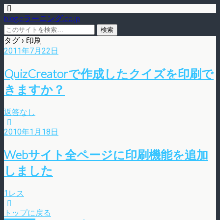
blog.eラーニング.co.jp
タグ › 印刷
2011年7月22日
QuizCreatorで作成したクイズを印刷で
きますか？
返答なし
2010年1月18日
Webサイト全ページに印刷機能を追加
しました
1レス
トップに戻る