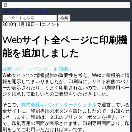
blog.eラーニング.co.jp
2010年1月18日 • 1コメント
Webサイト全ページに印刷機
能を追加しました
共有
ツイート
ピン
メール
SMS
Webサイトでの情報提供の重要性を考え、Webに積極的に情
報を開示してまいりましたが、印刷時に、サイト右側のバナ
ーが表示されたり、うまく印刷されないので、印刷専用ペー
ジを用意して欲しいとのご要望をいただきました。
そこで、
株式会社キバンインターナショナル
で運営している
全サイトに、印刷専用のボタンを設けましたので、お知らせ
いたします。印刷は、文末のプリンターボタンを押すこと
で、印刷専用の画面が表示されます。印刷専用画面より、印
刷をしてご利用いただければ幸いです。