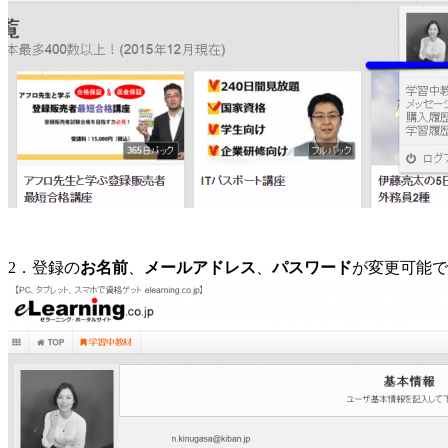
2．登録の
お名前
、
メールアドレス
、
パスワード
が変更可能で