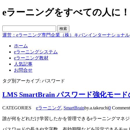
eラーニングをすべての人に！blo
運営：eラーニング専門企業（株）キバンインターナショナル
ホーム
eラーニングシステム
eラーニング教材
人気記事
お問合せ
タグ別アーカイブ: パスワード
LMS SmartBrain パスワード強化モ
CATEGORIES
eラーニング
,
SmartBrain
by.a.takeuchi
0
Comment
誰が何をどれだけ学習したかを管理できるeラーニングマネ
パスワードの長さや文字数、有効期限などを設定できるモー