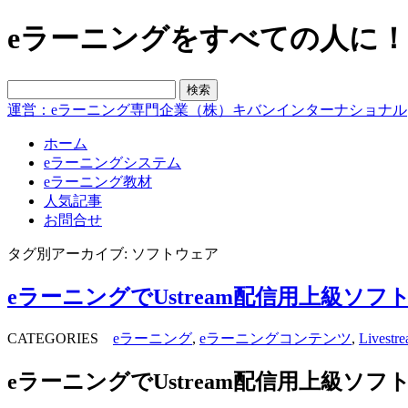
eラーニングをすべての人に！blo
運営：eラーニング専門企業（株）キバンインターナショナル
ホーム
eラーニングシステム
eラーニング教材
人気記事
お問合せ
タグ別アーカイブ: ソフトウェア
eラーニングでUstream配信用上級ソフトW
CATEGORIES
eラーニング
,
eラーニングコンテンツ
,
Livestr
eラーニングでUstream配信用上級ソフトW