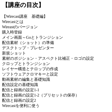
【講座の目次】
【Wirecast講座 基礎編】
Wirecastとは
Wireastのバージョン
購入時登録
メイン画面～Goとトランジション
配信素材（ショット）の準備
デスクトップ・プレゼンター
新規ショット
素材のポジション・アスペクト比補正・ロゴの設定
クロップとトランジション
レイヤー構造とテロップの作成
ソフトウェアクロマキーと設定
動画素材の編集と基礎知識
配信設定の基礎知識
配信と録画の設定1-1
配信と録画の設定1-2（プリセットの保存）
配信と録画の設定2
Wirecastを便利に使う