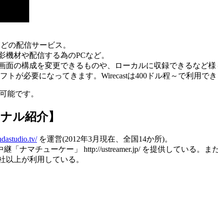
画などの配信サービス。
影機材や配信する為のPCなど。
、画面の構成を変更できるものや、ローカルに収録できるなど
が必要になってきます。Wirecastは400ドル程～で利用
学習可能です。
ョナル紹介】
ndastudio.tv/
を運営(2012年3月現在、全国14か所)。
ーケー」 http://ustreamer.jp/ を提供している。ま
00社以上が利用している。