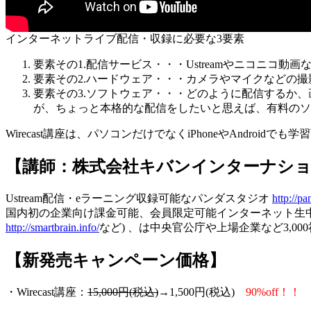
インターネットライブ配信・収録に必要な3要素
要素その1.配信サービス・・・Ustreamやニコニコ動
要素その2.ハードウェア・・・カメラやマイクなどの撮
要素その3.ソフトウェア・・・どのように配信するか
が、ちょっと本格的な配信をしたいと思えば、有料のソフト
Wirecast講座は、パソコンだけでなくiPhoneやAndroidでも
【講師：株式会社キバンインターナシ
Ustream配信・eラーニング収録可能なパンダスタジオ
http://pa
国内初の企業向け課金可能、会員限定可能インターネット生中継「ナマチュ
http://smartbrain.info/
など) 、は中央官公庁や上場企業など3,0
【新発売キャンペーン価格】
・Wirecast講座：
15,000円(税込)
→1,500円(税込)
90%off！！