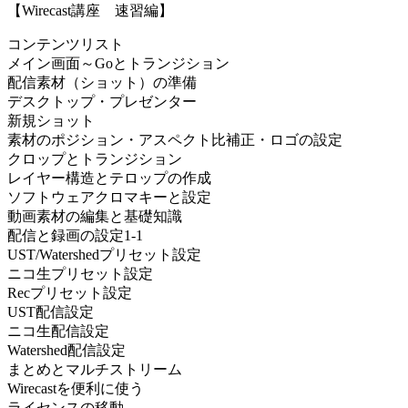
【Wirecast講座 速習編】
コンテンツリスト
メイン画面～Goとトランジション
配信素材（ショット）の準備
デスクトップ・プレゼンター
新規ショット
素材のポジション・アスペクト比補正・ロゴの設定
クロップとトランジション
レイヤー構造とテロップの作成
ソフトウェアクロマキーと設定
動画素材の編集と基礎知識
配信と録画の設定1-1
UST/Watershedプリセット設定
ニコ生プリセット設定
Recプリセット設定
UST配信設定
ニコ生配信設定
Watershed配信設定
まとめとマルチストリーム
Wirecastを便利に使う
ライセンスの移動