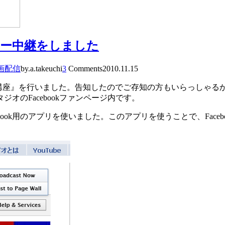
てセミナー中継をしました
画配信
by.a.takeuchi
3
Comments
2010.11.15
mk活用講座』を行いました。告知したのでご存知の方もいらっし
オのFacebookファンページ内です。
という、Facebook用のアプリを使いました。このアプリを使うことで