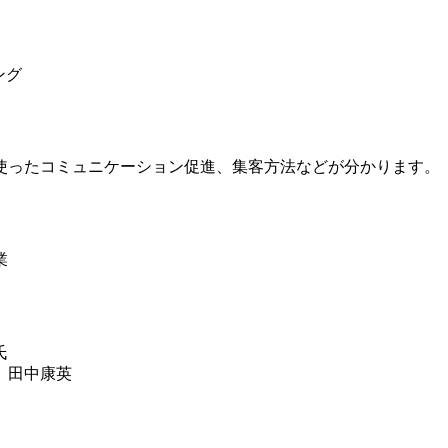
ング
使ったコミュニケーション促進、集客方法などが分かります。
業
氏
 田中康英