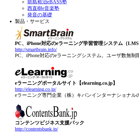
箭島裕治eBASS塾
西直樹e音楽塾
発音の基礎
製品・サービス
PC、iPhone対応のeラーニング学習管理システム（LMS）【
http://smartbrain.info/
PC、iPhone対応のeラーニングシステム。ユーザ数無
eラーニングポータルサイト【elearning.co.jp】
http://elearning.co.jp/
eラーニング専門企業（株）キバンインターナショナル
コンテンツビジネス支援パック
http://contentsbank.jp/