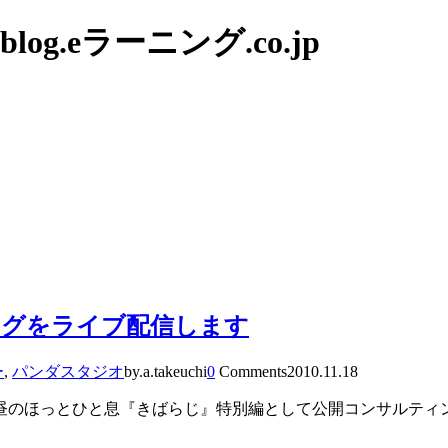
g.eラーニング.co.jp
ングをライブ配信します
ー
,
パンダスタジオ
by.a.takeuchi
0
Comments
2010.11.18
お昼のほっとひと息『きばらじ』特別編として公開コンサルテ