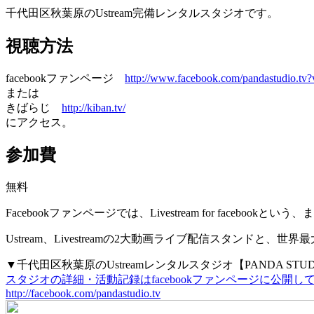
千代田区秋葉原のUstream完備レンタルスタジオです。
視聴方法
facebookファンページ
http://www.facebook.com/pandastudio.t
または
きばらじ
http://kiban.tv/
にアクセス。
参加費
無料
Facebookファンページでは、Livestream for fac
Ustream、Livestreamの2大動画ライブ配信スタンドと、世
▼千代田区秋葉原のUstreamレンタルスタジオ【PANDA STU
スタジオの詳細・活動記録はfacebookファンページに公開
http://facebook.com/pandastudio.tv