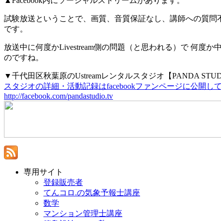
▲Facebook内にソーシャルストリームがあります。
試験放送ということで、画質、音質保証なし、講師への質問
です。
放送中に何度かLivestream側の問題（と思われる）で
のですね。
▼千代田区秋葉原のUstreamレンタルスタジオ【PANDA STU
スタジオの詳細・活動記録はfacebookファンページに公開
http://facebook.com/pandastudio.tv
専用サイト
登録販売者
てんコロ.の気象予報士講座
数学
マンション管理士講座