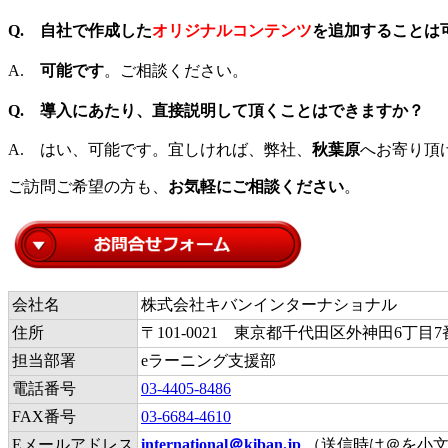
Q. 自社で作成した
オリジナルコンテンツ
を追加
することは
A.
可能です
。ご相談ください。
Q. 導入にあたり、直接
説明
して頂くことはできますか？
A. はい、可能です。宜しければ、弊社、
秋葉原
へお寄り頂
ご訪問ご希望の方も、
お気軽にご相談ください
。
会社名
株式会社キバンインターナショナル
住所
〒101-0021 東京都千代田区外神田6丁目
担当部署
eラーニング支援部
電話番号
03-4405-8486
FAX番号
03-6684-4610
Eメールアドレス
international＠kiban.jp
（送信時は＠を小