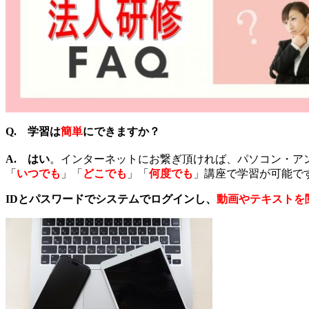
Q.
学習は
簡単
にできますか？
A. はい
。インターネットにお繋ぎ頂ければ、パソコン・アンドロイ
「
いつでも
」「
どこでも
」「
何度でも
」講座で学習が可能で
IDとパスワードでシステムでログインし、
動画やテキストを