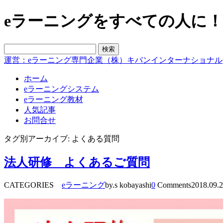
eラーニングをすべての人に！blo
運営：eラーニング専門企業（株）キバンインターナショナル
ホーム
eラーニングシステム
eラーニング教材
人気記事
お問合せ
タグ別アーカイブ: よくある質問
法人研修 よくあるご質問
CATEGORIES
eラーニング
by.s kobayashi
0
Comments
2018.09.