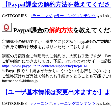
【Paypal課金の解約方法を教えてくだ
CATEGORIES
eラーニング
,
eラーニングコンテンツ
by.s koba
Paypal課金の
解約方法
を教えてくだ
定期購読の解約ですが、基本的にお客様とPaypal様の
ご契約
ご自身で
解約手続き
をお取りいただいております。
講座の月額課金ご利用時のご解約は、大変お手数ですが、PayP
ご解約操作につきましては、下記、PayPalのWebサイトに
https://www.paypal.jp/jp/contents/support/faq/faq-016/
※Paypal様での手続きが分かりにくいというお声もございま
ご連絡頂ければ弊社で解約のお手続きをとることも可能でご
international@kiban.jp
【ユーザ基本情報は変更出来ますか】よく
CATEGORIES
eラーニング
,
eラーニングコンテンツ
by.s koba