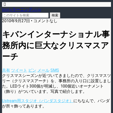
blog.eラーニング.co.jp
2010年9月27日 • コメントなし
キバンインターナショナル事
務所内に巨大なクリスマスア
ーチ
共有
ツイート
ピン
メール
SMS
クリスマスシーズンが近づいてきましたので、クリスマスツ
リー（クリスマスアーチ）を、事務所の入り口に設置しまし
た。LEDライト300個が明滅し、100個近いオーナメント
（飾り）がついています。写真で紹介します。
Ustream用スタジオ（パンダスタジオ）
にちなんで、パンダ
が所々飾ってあります。