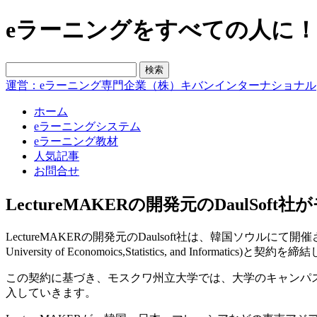
eラーニングをすべての人に！blo
運営：eラーニング専門企業（株）キバンインターナショナル
ホーム
eラーニングシステム
eラーニング教材
人気記事
お問合せ
LectureMAKERの開発元のDaulS
LectureMAKERの開発元のDaulsoft社は、韓国ソウルにて開催
University of Economoics,Statistics, and Infor
この契約に基づき、モスクワ州立大学では、大学のキャンパス内で「
入していきます。