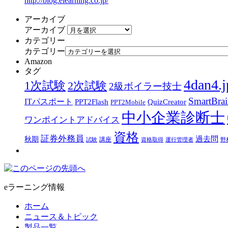
http://blog.elearning.co.jp/
アーカイブ
アーカイブ
カテゴリー
カテゴリー
Amazon
タグ
4dan4.j
1次試験
2次試験
2級ボイラー技士
SmartBra
ITパスポート
PPT2Flash
QuizCreator
PPT2Mobile
中小企業診断士
ワンポイントアドバイス
資格
証券外務員
過去問
秋期
講座
試験
資格取得
運行管理者
野
eラーニング情報
ホーム
ニュース＆トピック
製品一覧