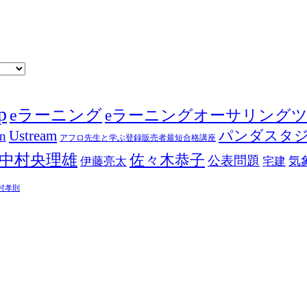
p
eラーニング
eラーニングオーサリング
Ustream
パンダスタ
in
アフロ先生と学ぶ登録販売者最短合格講座
中村央理雄
佐々木恭子
公表問題
伊藤亮太
気
宅建
村孝則