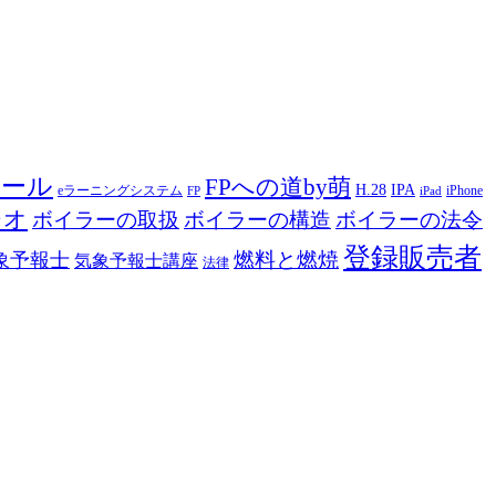
ツール
FPへの道by萌
H.28
IPA
eラーニングシステム
iPhone
FP
iPad
ジオ
ボイラーの取扱
ボイラーの構造
ボイラーの法令
登録販売者
燃料と燃焼
象予報士
気象予報士講座
法律