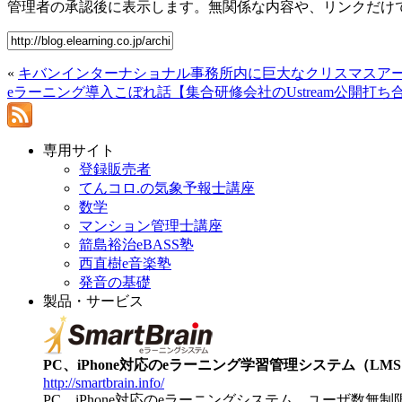
管理者の承認後に表示します。無関係な内容や、リンクだけ
«
キバンインターナショナル事務所内に巨大なクリスマスア
eラーニング導入こぼれ話【集合研修会社のUstream公開打ち
専用サイト
登録販売者
てんコロ.の気象予報士講座
数学
マンション管理士講座
箭島裕治eBASS塾
西直樹e音楽塾
発音の基礎
製品・サービス
PC、iPhone対応のeラーニング学習管理システム（LMS）【
http://smartbrain.info/
PC、iPhone対応のeラーニングシステム。ユーザ数無