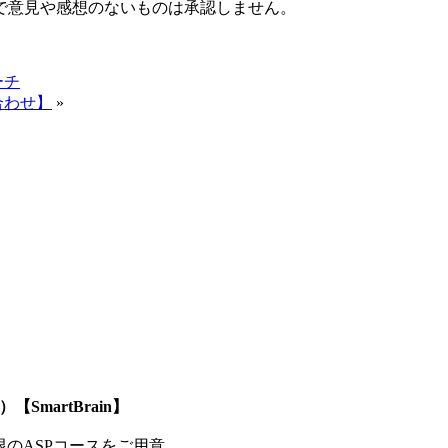
で意見や感想のないものは承認しません。
ーチ
合わせ】
»
SmartBrain】
制限のASPコースをご用意。