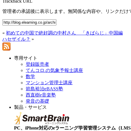
Trackback URL
管理者の承認後に表示します。無関係な内容や、リンクだけ
«
初めての中国で絶好調の中村さん 「きばらじ」中国編
ハセザイル？
»
専用サイト
登録販売者
てんコロ.の気象予報士講座
数学
マンション管理士講座
箭島裕治eBASS塾
西直樹e音楽塾
発音の基礎
製品・サービス
PC、iPhone対応のeラーニング学習管理システム（LMS）【